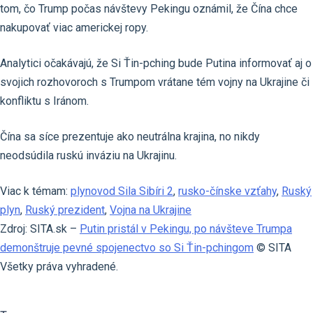
tom, čo Trump počas návštevy Pekingu oznámil, že Čína chce
nakupovať viac americkej ropy.
Analytici očakávajú, že Si Ťin-pching bude Putina informovať aj o
svojich rozhovoroch s Trumpom vrátane tém vojny na Ukrajine či
konfliktu s Iránom.
Čína sa síce prezentuje ako neutrálna krajina, no nikdy
neodsúdila ruskú inváziu na Ukrajinu.
Viac k témam:
plynovod Sila Sibíri 2
,
rusko-čínske vzťahy
,
Ruský
plyn
,
Ruský prezident
,
Vojna na Ukrajine
Zdroj: SITA.sk –
Putin pristál v Pekingu, po návšteve Trumpa
demonštruje pevné spojenectvo so Si Ťin-pchingom
© SITA
Všetky práva vyhradené.