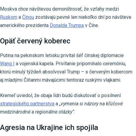
Moskva chce návštevou demonštrovať, že vzťahy medzi
Ruskom
a
Čínou
zostávajú pevné len niekoľko dní po návšteve
amerického prezidenta
Donalda Trumpa
v Číne.
Opäť červený koberec
Putina na pekinskom letisku privítal šéf čínskej diplomacie
Wang I
a vojenská kapela. Privítanie pripomínalo ceremóniu,
ktorú minulý týždeň absolvoval Trump – s červeným kobercom
aj mladými Číňanmi mávajúcimi tentoraz ruskými vlajkami.
Kremeľ uviedol, že obaja lídri budú diskutovať o posilnení
strategického partnerstva
a „
vymenia si názory na kľúčové
medzinárodné a regionálne otázky“.
Agresia na Ukrajine ich spojila