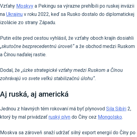
Vzťahy
Moskvy
a Pekingu sa výrazne prehĺbili po ruskej invázii
na
Ukrajinu
v roku 2022, keď sa Rusko dostalo do diplomatickej
izolácie zo strany Západu.
Putin ešte pred cestou vyhlásil, že vzťahy oboch krajín dosiahli
„skutočne bezprecedentnú úroveň“
a že obchod medzi Ruskom
a Čínou naďalej rastie.
Dodal, že
„úzke strategické vzťahy medzi Ruskom a Čínou
zohrávajú vo svete veľkú stabilizačnú úlohu“.
Aj ruská, aj americká
Jednou z hlavných tém rokovaní má byť plynovod
Sila Sibíri
2,
ktorý by mal privádzať
ruský plyn
do Číny cez
Mongolsko
.
Moskva sa zároveň snaží udržať silný export energií do Číny po