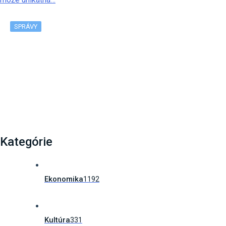
SPRÁVY
Ako poskytnúť prvú pomoc svojmu dieťaťu? Zachrániť
vás môže unikátna…
Kategórie
Ekonomika
1192
Kultúra
331