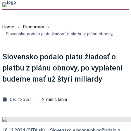
Home
Ekonomika
Slovensko podalo piatu žiadosť o platbu z plánu obnovy, po vyplatení budeme mať už štyri miliardy
Slovensko podalo piatu žiadosť o
platbu z plánu obnovy, po vyplatení
budeme mať už štyri miliardy
2
min čítania
Dec 16, 2024
18.12.2024 (SITA.sk) – Slovensko v pondelok požiadalo o