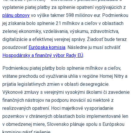
vyplatenie piatej platby za splnenie opatrení vyplývajúcich z
plánu obnovy
vo výške takmer 598 miliónov eur. Podmienkou
jej získania bolo splnenie 21 míľnikov a cieľov v oblastiach
zelenej ekonomiky, vzdelávania, výskumu, zdravotníctva,
digitalizácie a efektívnej verejnej správy. Žiadosť bude teraz
posudzovať
Európska komisia
. Následne ju musí schváliť
Hospodársky a finančný výbor Rady EÚ
.
Podmienkou piatej platby bolo splnenie míľnikov a cieľov,
vrátane prechodu od využívania uhlia v regióne Hornej Nitry a
prijatia legislatívnych zmien v oblasti desegregácie.
Výkonové zmluvy s verejnými vysokými školami či zavedenie
finančných nástrojov na podporu inovácií sú niektoré z
realizovaných opatrení. Hoci majetkové vysporiadanie
pozemkov v chránených oblastiach bolo implementované len
v obmedzenej miere, Slovensko plánuje spolu s Európskou
komisiou nájsť riešenie.