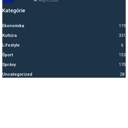
Aug 6, 2026
Kategórie
Ekonomika
1192
Kultúra
331
Lifestyle
6
Šport
1530
Správy
1700
Uncategorized
28