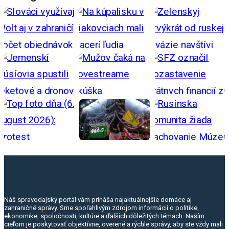
Náš spravodajský portál vám prináša najaktuálnejšie domáce aj
zahraničné správy. Sme spoľahlivým zdrojom informácií o politike,
ekonomike, spoločnosti, kultúre a ďalších dôležitých témach. Naším
cieľom je poskytovať objektívne, overené a rýchle správy, aby ste vždy mali