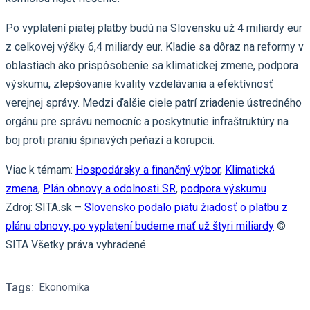
Po vyplatení piatej platby budú na Slovensku už 4 miliardy eur
z celkovej výšky 6,4 miliardy eur. Kladie sa dôraz na reformy v
oblastiach ako prispôsobenie sa klimatickej zmene, podpora
výskumu, zlepšovanie kvality vzdelávania a efektívnosť
verejnej správy. Medzi ďalšie ciele patrí zriadenie ústredného
orgánu pre správu nemocníc a poskytnutie infraštruktúry na
boj proti praniu špinavých peňazí a korupcii.
Viac k témam:
Hospodársky a finančný výbor
,
Klimatická
zmena
,
Plán obnovy a odolnosti SR
,
podpora výskumu
Zdroj: SITA.sk –
Slovensko podalo piatu žiadosť o platbu z
plánu obnovy, po vyplatení budeme mať už štyri miliardy
©
SITA Všetky práva vyhradené.
Tags:
Ekonomika