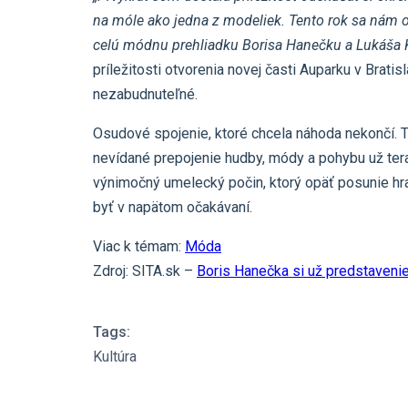
na móle ako jedna z modeliek. Tento rok sa nám 
celú módnu prehliadku Borisa Hanečku a Lukáša 
príležitosti otvorenia novej časti Auparku v Brat
nezabudnuteľné.
Osudové spojenie, ktoré chcela náhoda nekončí. T
nevídané prepojenie hudby, módy a pohybu už tera
výnimočný umelecký počin, ktorý opäť posunie hra
byť v napätom očakávaní.
Viac k témam:
Móda
Zdroj: SITA.sk –
Boris Hanečka si už predstavenie
Tags:
Kultúra