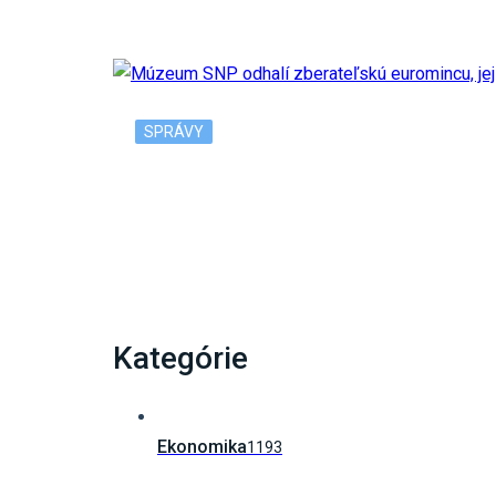
SPRÁVY
Múzeum SNP odhalí zberateľskú euromincu,
Kategórie
Ekonomika
1193