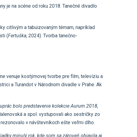
ny je na scéne od roku 2018. Tanečné divadlo
ky citlivým a tabuizovaným témam, napríklad
ti (
Fertuška
, 2024). Tvorba tanečno-
e venuje kostýmovej tvorbe pre film, televíziu a
strici a Turandot v Národnom divadle v Prahe. Ak
luprác bolo predstavenie kolekcie Aurum 2018,
 Malenovská a spol. vystupovali ako sestričky zo
 rezonovalo v návštevníkoch ešte veľmi dlho.
liadky minulý rok, kde som sa zároveň objavila aj