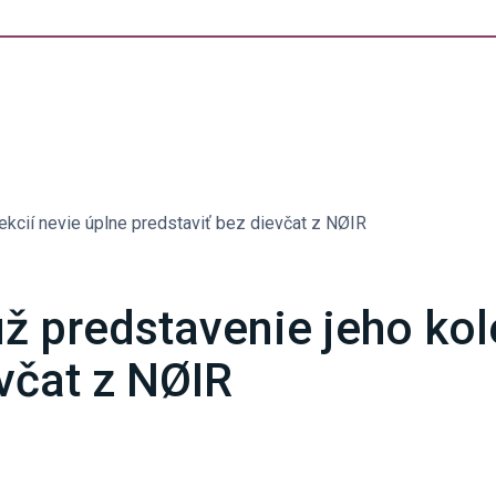
ekcií nevie úplne predstaviť bez dievčat z NØIR
ž predstavenie jeho kol
včat z NØIR