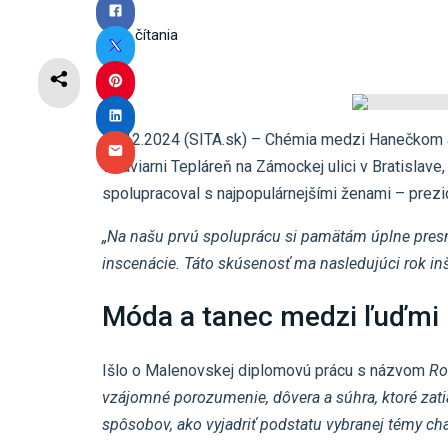
4
min čítania
19.12.2024 (SITA.sk) – Chémia medzi Hanečkom
v kaviarni Tepláreň na Zámockej ulici v Bratislav
spolupracoval s najpopulárnejšími ženami – prez
„Na našu prvú spoluprácu si pamätám úplne presne
inscenácie. Táto skúsenosť ma nasledujúci rok inšp
Móda a tanec medzi ľuďmi
Išlo o Malenovskej diplomovú prácu s názvom
R
vzájomné porozumenie, dôvera a súhra, ktoré zat
spôsobov, ako vyjadriť podstatu vybranej témy cha