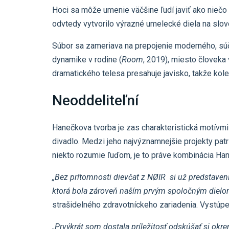
Hoci sa môže umenie väčšine ľudí javiť ako nieč
odvtedy vytvorilo výrazné umelecké diela na slov
Súbor sa zameriava na prepojenie moderného, súč
dynamike v rodine (
Room
, 2019), miesto človeka 
dramatického telesa presahuje javisko, takže kole
Neoddeliteľní
Hanečkova tvorba je zas charakteristická motívmi
divadlo. Medzi jeho najvýznamnejšie projekty patr
niekto rozumie ľuďom, je to práve kombinácia Ha
„Bez prítomnosti dievčat z NØIR si už predstaven
ktorá bola zároveň naším prvým spoločným dielo
strašidelného zdravotníckeho zariadenia. Vystúpe
„Prvýkrát som dostala príležitosť odskúšať si okre