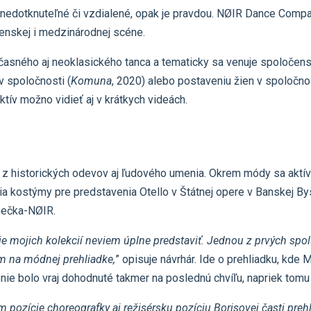
o nedotknuteľné či vzdialené, opak je pravdou. NØIR Dance Compa
enskej i medzinárodnej scéne.
asného aj neoklasického tanca a tematicky sa venuje spoločens
v spoločnosti (
Komuna
, 2020) alebo postaveniu žien v spoločnos
ktív možno vidieť aj v krátkych videách.
 z historických odevov aj ľudového umenia. Okrem módy sa aktívn
ia kostýmy pre predstavenia Otello v Štátnej opere v Banskej By
nečka-NØIR.
ie mojich kolekcií neviem úplne predstaviť. Jednou z prvých spo
m na módnej prehliadke,
” opisuje návrhár. Ide o prehliadku, kde
nie bolo vraj dohodnuté takmer na poslednú chvíľu, napriek tomu
m pozície choreografky aj režisérsku pozíciu Borisovej časti preh