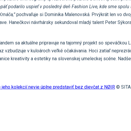
opäť podarilo uspieť v posledný deň Fashion Live, kde sme spol
Krnáča,”
pochvaľuje si Dominika Malenovská. Prvýkrát len vo dvoj
islave. Hanečkovi návrhársky sekundoval mladý talent Peter Sýkor
andem sa aktuálne pripravuje na tajomný projekt so speváčkou La
z vzbudzuje v kuloároch veľké očakávania. Hoci zatiaľ neprezrádz
nice kreativity a estetiky na slovenskej umeleckej scéne. Nadše
 jeho kolekcií nevie úplne predstaviť bez dievčat z NØIR
© SITA 