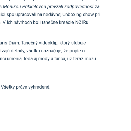
u s Monikou Prikkelovou prevzali zodpovednosť za
ici spolupracovali na nedávnej Unboxing show pri
a. V ich návrhoch boli tanečné kreácie NØIRu
ris Diam. Tanečný videoklip, ktorý sľubuje
ajú detaily, všetko naznačuje, že pôjde o
nci umenia, teda aj módy a tanca, už teraz môžu
Všetky práva vyhradené.