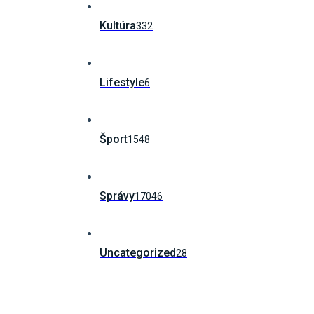
Kultúra
332
Lifestyle
6
Šport
1548
Správy
17046
Uncategorized
28