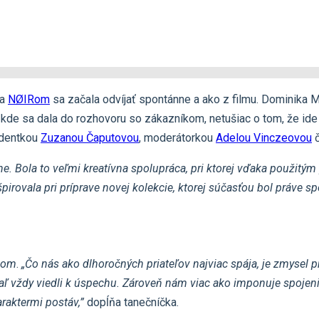
 a
NØIRom
sa začala odvíjať spontánne a ako z filmu. Dominika M
e, kde sa dala do rozhovoru so zákazníkom, netušiac o tom, že id
identkou
Zuzanou Čaputovou
, moderátorkou
Adelou Vinczeovou
č
. Bola to veľmi kreatívna spolupráca, pri ktorej vďaka použitým 
irovala pri príprave novej kolekcie, ktorej súčasťou bol práve s
oom
.
„Čo nás ako dlhoročných priateľov najviac spája, je zmysel pr
iaľ vždy viedli k úspechu. Zároveň nám viac ako imponuje spoj
raktermi postáv,”
dopĺňa tanečníčka.