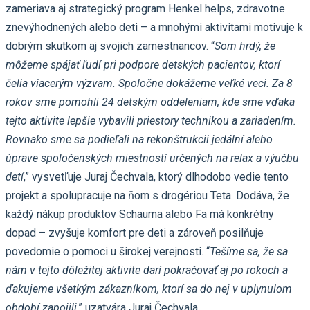
zameriava aj strategický program Henkel helps, zdravotne
znevýhodnených alebo deti – a mnohými aktivitami motivuje k
dobrým skutkom aj svojich zamestnancov. “
Som hrdý, že
môžeme spájať ľudí pri podpore detských pacientov, ktorí
čelia viacerým výzvam. Spoločne dokážeme veľké veci. Za 8
rokov sme pomohli 24 detským oddeleniam, kde sme vďaka
tejto aktivite lepšie vybavili priestory technikou a zariadením.
Rovnako sme sa podieľali na rekonštrukcii jedální alebo
úprave spoločenských miestností určených na relax a výučbu
detí
,” vysvetľuje Juraj Čechvala, ktorý dlhodobo vedie tento
projekt a spolupracuje na ňom s drogériou Teta. Dodáva, že
každý nákup produktov Schauma alebo Fa má konkrétny
dopad – zvyšuje komfort pre deti a zároveň posilňuje
povedomie o pomoci u širokej verejnosti. “
Tešíme sa, že sa
nám v tejto dôležitej aktivite darí pokračovať aj po rokoch a
ďakujeme všetkým zákazníkom, ktorí sa do nej v uplynulom
období zapojili
,” uzatvára Juraj Čechvala.