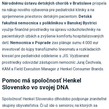
Národnému ústavu detských chorôb v Bratislave
prispela
na nákup nového vybavenia pre pediatrické kliniky a na
spríjemnenie priestorov detským pacientom.
Detská
fakultná nemocnica s poliklinikou v Banskej Bystrici
využije finančné prostriedky na úpravu vzduchotechniky na
pacientskych izbách a zvýšenie komfortu hospitalizovaných
detí.
Nemocnica v Poprade
zas plánuje sumu 4 000 eur
investovať do kúpy transfúzneho lineomatu a rozkladacích
kresiel pre pediatrické oddelenie s JIS. Vyzbierané
prostriedky odovzdal zástupcom nemocníc Juraj Čechvala,
KAM a Field Execution Manager z Henkel Consumer Brands.
Pomoc má spoločnosť Henkel
Slovensko vo svojej DNA
Spoločnosť Henkel Slovensko dlhodobo podporuje zraniteľné
skupiny obyvateľstva. Či už ide o seniorov, na ktorých sa