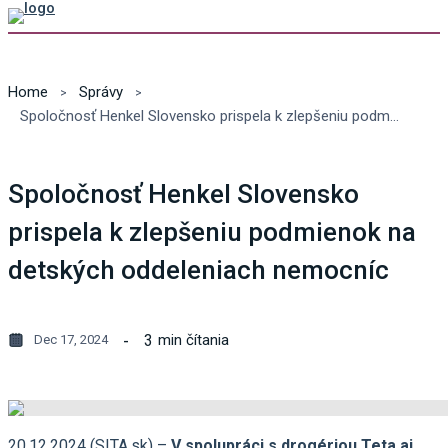
Home
Správy
Spoločnosť Henkel Slovensko prispela k zlepšeniu podmienok na detských oddeleniach nemocníc
Spoločnosť Henkel Slovensko
prispela k zlepšeniu podmienok na
detských oddeleniach nemocníc
3
min čítania
Dec 17, 2024
20.12.2024 (SITA.sk) –
V spolupráci s drogériou Teta aj