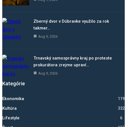
Zberný dvor v Dúbravke využilo za rok
takmer…
Aug 9, 2026
Trnavský samosprávny kraj po proteste
prokurátora zrejme upraví…
Aug 9, 2026
Kategórie
Ekonomika
1193
Kultúra
332
Lifestyle
6