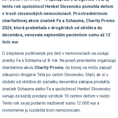
tento rok spoločnosť Henkel Slovensko pomohla deťom
v troch slovenských nemocniciach. Prostredníctvom
charitatívnej akcie značiek Fa a Schauma, Charity Promo
2024, ktorá prebiehala v drogériách od októbra do
decembra, venovala najmenším pacientom sumu až 12
tisíc eur.
O zlepšenie podmienok pre deti v nemocniciach sa usilujú
značky Fa a Schauma už 8. rok. Na jeseň pravidelne organizujú
charitatívnu akciu
Charity Promo
, do ktorej sa môžu zapojiť
zákazníci drogérie Teta po celom Slovensku. Stačí, ak si v
období od októbra do začiatku decembra zakúpia produkty
značiek Schauma alebo Fa a spoločnosť Henkel Slovensko
venuje za každý predaný výrobok 10 centov deťom v núdzi.
Tento rok sa jej podarilo nazbierať sumu 12 000 eur a
rovnomerne ju rozdelila trom nemocniciam.