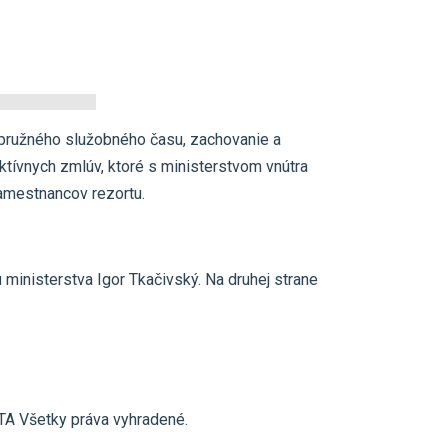
pružného služobného času, zachovanie a
tívnych zmlúv, ktoré s ministerstvom vnútra
amestnancov rezortu.
ministerstva Igor Tkačivský. Na druhej strane
A Všetky práva vyhradené.