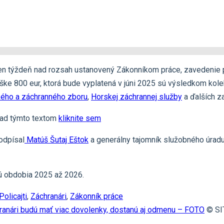
den týždeň nad rozsah ustanovený Zákonníkom práce, zavedenie 
e 800 eur, ktorá bude vyplatená v júni 2025 sú výsledkom kolek
ého a záchranného zboru
,
Horskej záchrannej služby
a ďalších z
nad týmto textom
kliknite sem
odpísal
Matúš Šutaj Eštok
a generálny tajomník služobného úradu 
ú obdobia 2025 až 2026.
Policajti
,
Záchranári
,
Zákonník práce
áchranári budú mať viac dovolenky, dostanú aj odmenu – FOTO
© SIT