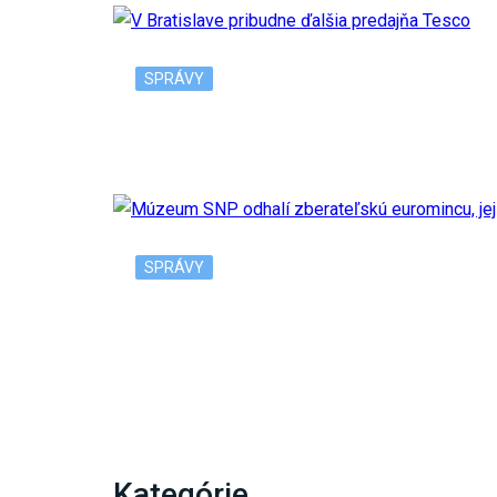
SPRÁVY
V Bratislave pribudne ďalšia predajňa Tesc
SPRÁVY
Múzeum SNP odhalí zberateľskú euromincu,
Kategórie