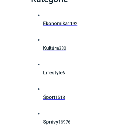
Ekonomika
1192
Kultúra
330
Lifestyle
6
Šport
1518
Správy
16976