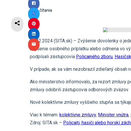
1
min čítania
22.12.2024 (SITA.sk) – Zvýšenie dovolenky o je
zvýšenie osobného príplatku alebo odmena vo výšk
podpísali zástupcovia
Policajného zboru
,
Hasičsk
V prípade, ak sa vám nezobrazil zdieľaný obsah 
Ako ministerstvo informovalo, za rezort zmluvy p
zmluvy odobrili zástupcovia odborových zväzov.
Nové kolektívne zmluvy vyššieho stupňa sa týkaj
Viac k témam:
kolektívne zmluvy
,
Minister vnútra
,
Zdroj: SITA.sk –
Policajti, hasiči alebo horskí z