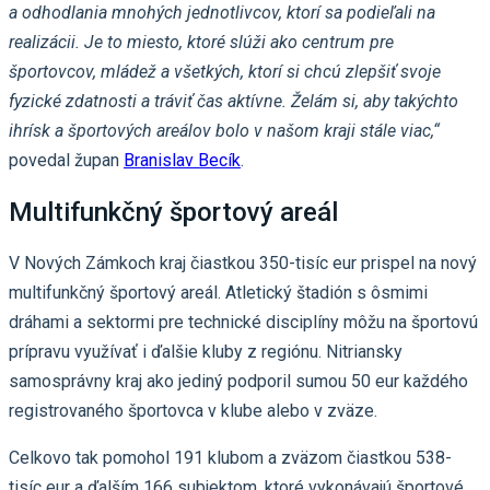
a odhodlania mnohých jednotlivcov, ktorí sa podieľali na
realizácii. Je to miesto, ktoré slúži ako centrum pre
športovcov, mládež a všetkých, ktorí si chcú zlepšiť svoje
fyzické zdatnosti a tráviť čas aktívne. Želám si, aby takýchto
ihrísk a športových areálov bolo v našom kraji stále viac,“
povedal župan
Branislav Becík
.
Multifunkčný športový areál
V Nových Zámkoch kraj čiastkou 350-tisíc eur prispel na nový
multifunkčný športový areál. Atletický štadión s ôsmimi
dráhami a sektormi pre technické disciplíny môžu na športovú
prípravu využívať i ďalšie kluby z regiónu. Nitriansky
samosprávny kraj ako jediný podporil sumou 50 eur každého
registrovaného športovca v klube alebo v zväze.
Celkovo tak pomohol 191 klubom a zväzom čiastkou 538-
tisíc eur a ďalším 166 subjektom, ktoré vykonávajú športové