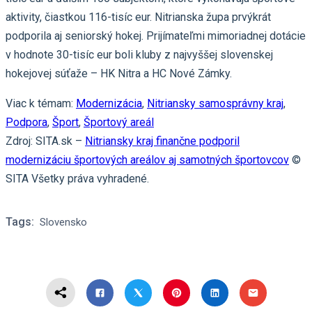
aktivity, čiastkou 116-tisíc eur. Nitrianska župa prvýkrát
podporila aj seniorský hokej. Prijímateľmi mimoriadnej dotácie
v hodnote 30-tisíc eur boli kluby z najvyššej slovenskej
hokejovej súťaže – HK Nitra a HC Nové Zámky.
Viac k témam:
Modernizácia
,
Nitriansky samosprávny kraj
,
Podpora
,
Šport
,
Športový areál
Zdroj: SITA.sk –
Nitriansky kraj finančne podporil
modernizáciu športových areálov aj samotných športovcov
©
SITA Všetky práva vyhradené.
Tags:
Slovensko