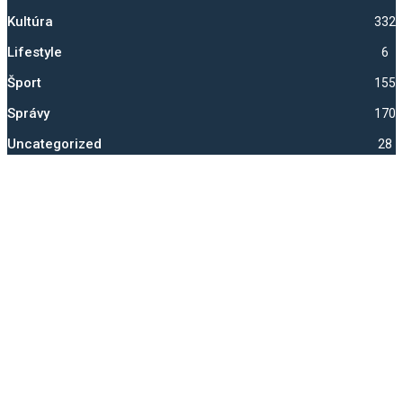
Kultúra
332
Lifestyle
6
Šport
1554
Správy
1705
Uncategorized
28