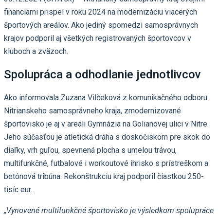
financiami prispel v roku 2024 na modernizáciu viacerých
športových areálov. Ako jediný spomedzi samosprávnych
krajov podporil aj všetkých registrovaných športovcov v
kluboch a zväzoch.
Spolupráca a odhodlanie jednotlivcov
Ako informovala Zuzana Vilčeková z komunikačného odboru
Nitrianskeho samosprávneho kraja, zmodernizované
športovisko je aj v areáli Gymnázia na Golianovej ulici v Nitre.
Jeho súčasťou je atletická dráha s doskočiskom pre skok do
diaľky, vrh guľou, spevnená plocha s umelou trávou,
multifunkčné, futbalové i workoutové ihrisko s prístreškom a
betónová tribúna. Rekonštrukciu kraj podporil čiastkou 250-
tisíc eur.
„Vynovené multifunkčné športovisko je výsledkom spolupráce