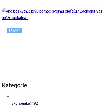
SPRÁVY
Ako poskytnúť prvú pomoc svojmu dieťaťu?
Zachrániť vás môže unikátna…
Kategórie
Ekonomika
1192