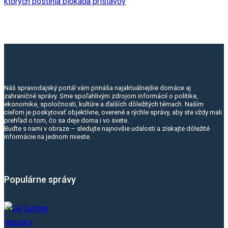
Náš spravodajský portál vám prináša najaktuálnejšie domáce aj
zahraničné správy. Sme spoľahlivým zdrojom informácií o politike,
ekonomike, spoločnosti, kultúre a ďalších dôležitých témach. Naším
cieľom je poskytovať objektívne, overené a rýchle správy, aby ste vždy mali
prehľad o tom, čo sa deje doma i vo svete.
Buďte s nami v obraze – sledujte najnovšie udalosti a získajte dôležité
informácie na jednom mieste.
Populárne správy