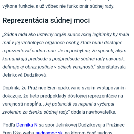
výkone funkcie, a už vôbec nie funkcionár súdnej rady.
Reprezentácia súdnej moci
„Súdna rada ako ústavný orgán sudcovskej legitimity by mala
mať v jej vrcholných orgánoch osoby, ktoré budú dôstojne
reprezentovať súdnu moc. Je nepochybné, že spôsob, akým
komunikujú predseda a podpredseda súdnej rady navonok,
definuje aj obraz justície v očiach verejnosti,“
skonštatovala
Jelinková Dudzíková.
Doplnila, že Pružinec Eren opakovane svojím vystupovaním
dokazuje, že tieto predpoklady dôstojnej reprezentácie na
verejnosti nespĺňa.
„Jej potenciál sa naplnil a vyčerpal
zvolením za členku súdnej rady,“
dodala navrhovateľka.
Podľa
Denníka N
sa spor Jelinkovej Dudzíkovej a Pružinec
Eren týka webu
sudnamoc.sk
, na ktorom časť sudcov