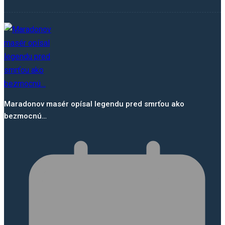
Maradonov masér opísal legendu pred smrťou ako
bezmocnú…