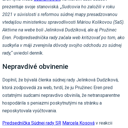
prezentuje svoje stanoviská.
„Sudcovia ho založili v roku
2021 v súvislosti s reformou súdnej mapy presadzovanou
vtedajšou ministerkou spravodlivosti Máriou Kolíkovou (SaS).
Aktívne na webe boli Jelinková Dudzíková, ale aj Pružinec
Eren. Podpredsedníčka rady začala web kritizovať po tom, ako
sudkyňa v máji zverejnila dôvody svojho odchodu zo súdnej
rady,“
uviedol denník.
Nepravdivé obvinenie
Doplnil, že bývalá členka súdnej rady Jelinková Dudzíková,
ktorá zodpovedá za web, tvrdí, že ju Pružinec Eren pred
ostatnými sudcami nepravdivo obvinila, že netransparentne
hospodárila s peniazmi poskytnutými na stránku a
neposkytovala vyúčtovania.
Predsedníčka Súdnej rady SR
Marcela Kosová
v reakcii