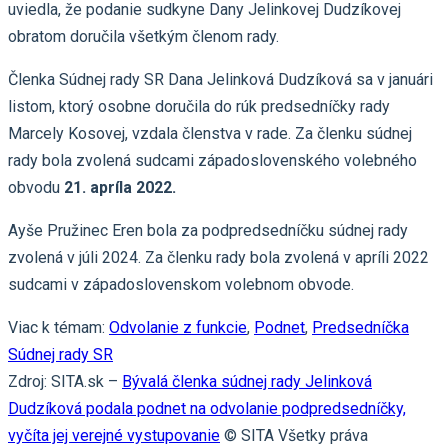
uviedla, že podanie sudkyne Dany Jelinkovej Dudzíkovej
obratom doručila všetkým členom rady.
Členka Súdnej rady SR Dana Jelinková Dudzíková sa v januári
listom, ktorý osobne doručila do rúk predsedníčky rady
Marcely Kosovej, vzdala členstva v rade. Za členku súdnej
rady bola zvolená sudcami západoslovenského volebného
obvodu
21. apríla 2022.
Ayše Pružinec Eren bola za podpredsedníčku súdnej rady
zvolená v júli 2024. Za členku rady bola zvolená v apríli 2022
sudcami v západoslovenskom volebnom obvode.
Viac k témam:
Odvolanie z funkcie
,
Podnet
,
Predsedníčka
Súdnej rady SR
Zdroj: SITA.sk –
Bývalá členka súdnej rady Jelinková
Dudzíková podala podnet na odvolanie podpredsedníčky,
vyčíta jej verejné vystupovanie
© SITA Všetky práva