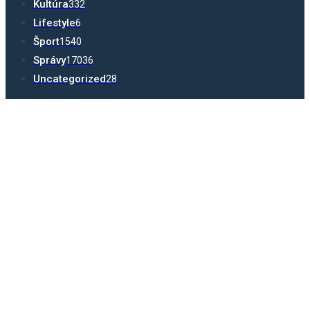
Kultúra
332
Lifestyle
6
Šport
1540
Správy
17036
Uncategorized
28