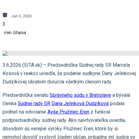
Jun 3, 2026
3
min čítania
3.6.2026 (SITA.sk) – Predsedníčka Súdnej rady SR Marcela
Kosová v reakcii uviedla, že podanie sudkyne Dany Jelinkovej
Dudzíkovej obratom doručila všetkým členom rady.
Predsedníčka senátu
Správneho súdu v Bratislave
a bývalá
členka
Súdnej rady SR
Dana Jelinková Dudzíková
podala
podnet na odvolanie
Ayše Pružinec Eren
z funkcie
podpredsedníčky súdnej rady. Ako navrhovateľka uviedla,
dôvodom sú verejné výroky Pružinec Eren, ktoré by si
nemohol dovoliť vysloviť žiaden občan, prípadne iný sudca vo