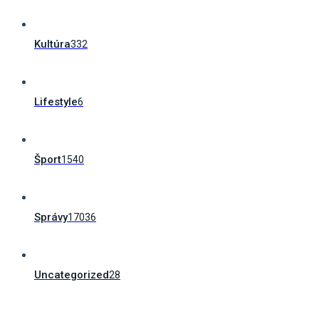
Kultúra
332
Lifestyle
6
Šport
1540
Správy
17036
Uncategorized
28