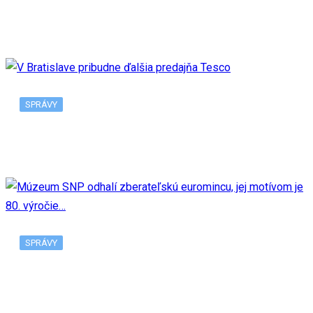
Nadal sa odhlásil z US Open v New Yorku, tento…
SPRÁVY
V Bratislave pribudne ďalšia predajňa Tesco
SPRÁVY
Múzeum SNP odhalí zberateľskú euromincu, jej
motívom je 80. výročie…