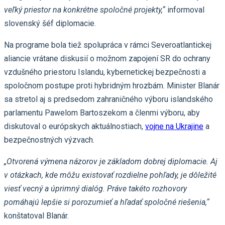
veľký priestor na konkrétne spoločné projekty,“
informoval
slovenský šéf diplomacie.
Na programe bola tiež spolupráca v rámci Severoatlantickej
aliancie vrátane diskusií o možnom zapojení SR do ochrany
vzdušného priestoru Islandu, kybernetickej bezpečnosti a
spoločnom postupe proti hybridným hrozbám. Minister Blanár
sa stretol aj s predsedom zahraničného výboru islandského
parlamentu Pawelom Bartoszekom a členmi výboru, aby
diskutoval o európskych aktuálnostiach,
vojne na Ukrajine
a
bezpečnostných výzvach.
„Otvorená výmena názorov je základom dobrej diplomacie. Aj
v otázkach, kde môžu existovať rozdielne pohľady, je dôležité
viesť vecný a úprimný dialóg. Práve takéto rozhovory
pomáhajú lepšie si porozumieť a hľadať spoločné riešenia,“
konštatoval Blanár.