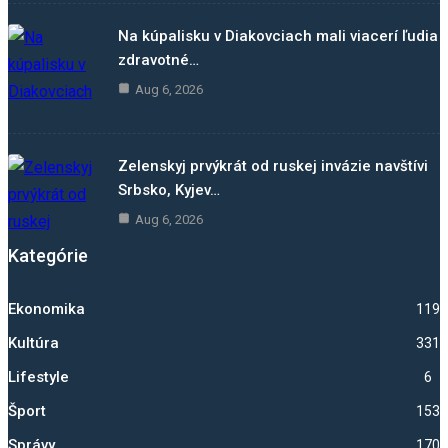
Na kúpalisku v Diakovciach mali viacerí ľudia
zdravotné…
Aug 6, 2026
Zelenskyj prvýkrát od ruskej invázie navštívi
Srbsko, Kyjev…
Aug 6, 2026
Kategórie
Ekonomika
1192
Kultúra
331
Lifestyle
6
Šport
1530
Správy
1700