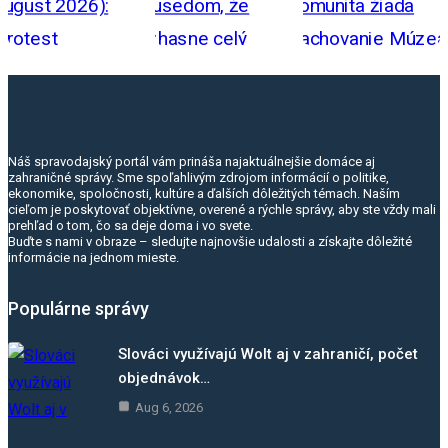
Náš spravodajský portál vám prináša najaktuálnejšie domáce aj
zahraničné správy. Sme spoľahlivým zdrojom informácií o politike,
ekonomike, spoločnosti, kultúre a ďalších dôležitých témach. Naším
cieľom je poskytovať objektívne, overené a rýchle správy, aby ste vždy mali
prehľad o tom, čo sa deje doma i vo svete.
Buďte s nami v obraze – sledujte najnovšie udalosti a získajte dôležité
informácie na jednom mieste.
Populárne správy
Slováci využívajú Wolt aj v zahraničí, počet
objednávok…
Aug 6, 2026