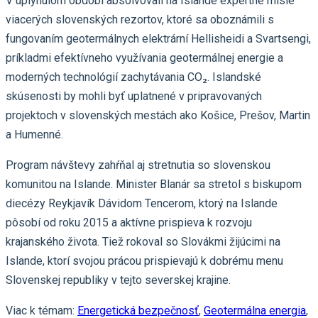
V uplynulom období absolvovali na Islande expertné misie
viacerých slovenských rezortov, ktoré sa oboznámili s
fungovaním geotermálnych elektrární Hellisheidi a Svartsengi,
príkladmi efektívneho využívania geotermálnej energie a
moderných technológií zachytávania CO₂. Islandské
skúsenosti by mohli byť uplatnené v pripravovaných
projektoch v slovenských mestách ako Košice, Prešov, Martin
a Humenné.
Program návštevy zahŕňal aj stretnutia so slovenskou
komunitou na Islande. Minister Blanár sa stretol s biskupom
diecézy Reykjavík Dávidom Tencerom, ktorý na Islande
pôsobí od roku 2015 a aktívne prispieva k rozvoju
krajanského života. Tiež rokoval so Slovákmi žijúcimi na
Islande, ktorí svojou prácou prispievajú k dobrému menu
Slovenskej republiky v tejto severskej krajine.
Viac k témam:
Energetická bezpečnosť
,
Geotermálna energia
,