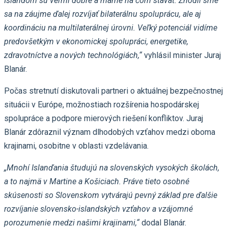
Islandom sú veľmi dobré a máme na čom stavať. Zhodli sme
sa na záujme ďalej rozvíjať bilaterálnu spoluprácu, ale aj
koordináciu na multilaterálnej úrovni. Veľký potenciál vidíme
predovšetkým v ekonomickej spolupráci, energetike,
zdravotníctve a nových technológiách,“
vyhlásil minister Juraj
Blanár.
Počas stretnutí diskutovali partneri o aktuálnej bezpečnostnej
situácii v Európe, možnostiach rozšírenia hospodárskej
spolupráce a podpore mierových riešení konfliktov. Juraj
Blanár zdôraznil význam dlhodobých vzťahov medzi oboma
krajinami, osobitne v oblasti vzdelávania.
„Mnohí Islanďania študujú na slovenských vysokých školách,
a to najmä v Martine a Košiciach. Práve tieto osobné
skúsenosti so Slovenskom vytvárajú pevný základ pre ďalšie
rozvíjanie slovensko-islandských vzťahov a vzájomné
porozumenie medzi našimi krajinami,“
dodal Blanár.