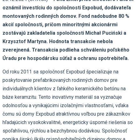
oznámil investíciu do spoločnosti Expobud, dodávateľa
montovaných rodinných domov. Fond nadobudne 80 %
akcií spoločnosti, pričom minoritnými akcionármi
zostávajú zakladatelia spoločnosti Michał Puciński a
Krzysztof Martyna. Hodnota transakcie nebola
zverejnená. Transakcia podlieha schváleniu poľského
Úradu pre hospodársku súťaž a ochranu spotrebiteľa.
Od roku 2011 sa spoločnosť Expobud špecializuje na
poskytovanie prefabrikovaných rodinných domov pre
individuálnych klientov z ľahkého keramického betónu na
báze keramzitu. Tento inovatívny materiál sa vyznačuje
odolnosťou a vynikajúcimi izolačnými vlastnosťami, vďaka
čomu sú domy Expobud atraktívnou voľbou pre zákazníkov
hľadajúcich vysokokvalitné, energeticky úsporné riešenia so
spoľahlivou, rýchlou a bezchybnou dodávkou. Spoločnosť
ponúka širokú škálu prispôsobiteľných dizajnov domov a