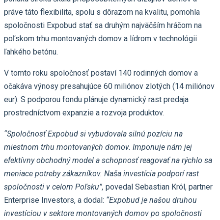
práve táto flexibilita, spolu s dôrazom na kvalitu, pomohla
spoločnosti Expobud stať sa druhým najväčším hráčom na
poľskom trhu montovaných domov a lídrom v technológii
ľahkého betónu.
V tomto roku spoločnosť postaví 140 rodinných domov a
očakáva výnosy presahujúce 60 miliónov zlotých (14 miliónov
eur). S podporou fondu plánuje dynamický rast predaja
prostredníctvom expanzie a rozvoja produktov.
“Spoločnosť Expobud si vybudovala silnú pozíciu na
miestnom trhu montovaných domov. Imponuje nám jej
efektívny obchodný model a schopnosť reagovať na rýchlo sa
meniace potreby zákazníkov. Naša investícia podporí rast
spoločnosti v celom Poľsku”,
povedal Sebastian Król, partner
Enterprise Investors, a dodal:
“Expobud je našou druhou
investíciou v sektore montovaných domov po spoločnosti