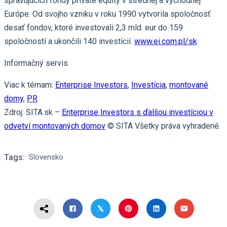
spravujúcich fondy private equity v strednej a východnej
Európe. Od svojho vzniku v roku 1990 vytvorila spoločnosť
desať fondov, ktoré investovali 2,3 mld. eur do 159
spoločností a ukončili 140 investícií.
www.ei.com.pl/sk
Informačný servis
Viac k témam:
Enterprise Investors
,
Investícia
,
montované
domy
,
PR
Zdroj: SITA.sk –
Enterprise Investors s ďalšou investíciou v
odvetví montovaných domov
© SITA Všetky práva vyhradené.
Tags:
Slovensko