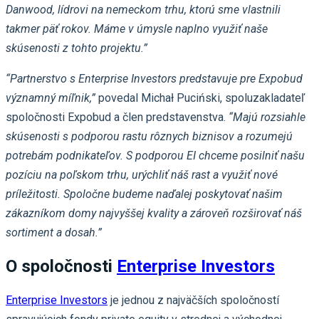
Danwood, lídrovi na nemeckom trhu, ktorú sme vlastnili
takmer päť rokov. Máme v úmysle naplno využiť naše
skúsenosti z tohto projektu.”
“Partnerstvo s Enterprise Investors predstavuje pre Expobud
významný míľnik,”
povedal Michał Puciński, spoluzakladateľ
spoločnosti Expobud a člen predstavenstva.
“Majú rozsiahle
skúsenosti s podporou rastu rôznych biznisov a rozumejú
potrebám podnikateľov. S podporou EI chceme posilniť našu
pozíciu na poľskom trhu, urýchliť náš rast a využiť nové
príležitosti. Spoločne budeme naďalej poskytovať našim
zákazníkom domy najvyššej kvality a zároveň rozširovať náš
sortiment a dosah.”
O spoločnosti
Enterprise Investors
Enterprise Investors
je jednou z najväčších spoločností