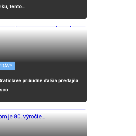
rku, tento…
PRÁVY
Bratislave pribudne ďalšia predajňa
sco