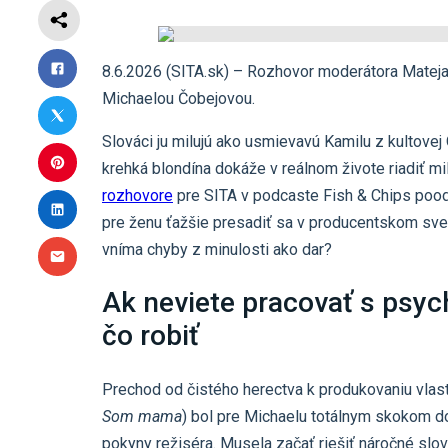
8.6.2026 (SITA.sk) – Rozhovor moderátora Mateja 
Michaelou Čobejovou.
Slováci ju milujú ako usmievavú Kamilu z kultovej 
krehká blondína dokáže v reálnom živote riadiť m
rozhovore
pre SITA v podcaste Fish & Chips poodh
pre ženu ťažšie presadiť sa v producentskom sve
vníma chyby z minulosti ako dar?
Ak neviete pracovať s psyc
čo robiť
Prechod od čistého herectva k produkovaniu vlast
Som mama
) bol pre Michaelu totálnym skokom do 
pokyny režiséra. Musela začať riešiť náročné slov