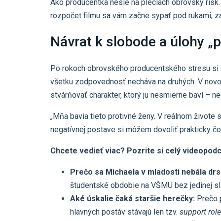
Ako producentka nesie na pleciach obrovský risk. S
rozpočet filmu sa vám začne sypať pod rukami, za
Návrat k slobode a úlohy „p
Po rokoch obrovského producentského stresu si M
všetku zodpovednosť necháva na druhých. V novo
stvárňovať charakter, ktorý ju nesmierne baví – n
„Mňa bavia tieto protivné ženy. V reálnom živote s
negatívnej postave si môžem dovoliť prakticky č
Chcete vedieť viac? Pozrite si celý videopod
Prečo sa Michaela v mladosti nebála dr
študentské obdobie na VŠMU bez jedinej slzy
Aké úskalie čaká staršie herečky:
Prečo p
hlavných postáv stávajú len tzv.
support role