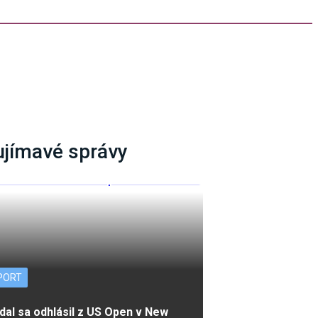
ujímavé správy
PORT
dal sa odhlásil z US Open v New