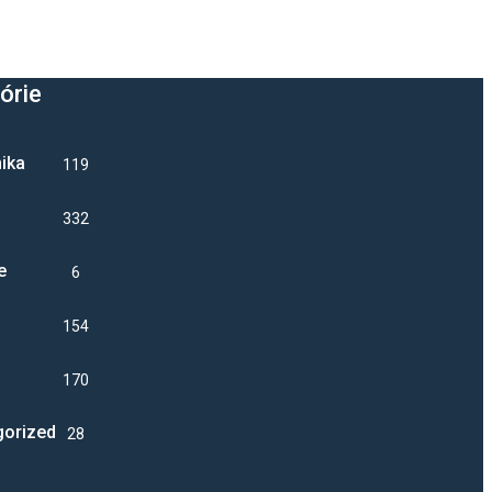
órie
ika
1193
332
e
6
1547
17045
gorized
28