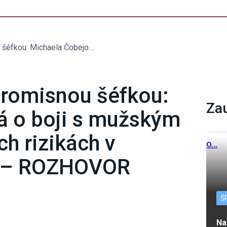
Z herečky nekompromisnou šéfkou: Michaela Čobejová o boji s mužským egom a miliónových rizikách v slovenskom filme – ROZHOVOR
romisnou šéfkou:
Za
á o boji s mužským
h rizikách v
e – ROZHOVOR
Š
Na