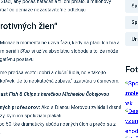
tačí, aby počas natáčania tri dni pršalo, a miliónový
Šp
tiaľ čo peniaze nezastaviteľne odtekajú.
Sp
rotivných žien“
Un
ichaela momentálne užíva fázu, kedy na pľaci len hrá a
m seriáli
Sľub
si užíva absolútnu slobodu a to, že môže
egatívnu postavu.
Fot
me predsa všetci dobrí a slušní ľudia, no v takejto
okoľvek. Je to neskutočná zábava,“ uzatvára s úsmevom.
cast
Fish & Chips s herečkou Michaelou Čobejovou
sných profesorov:
Ako s Dianou Morovou zvládali drsné
, kým ich spolužiaci plakali.
o 50-tke dramaticky ubúda nosných úloh a prečo sa z
.