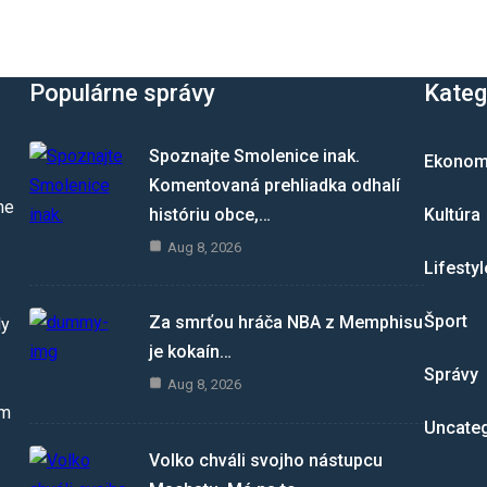
Populárne správy
Kateg
Spoznajte Smolenice inak.
Ekonom
Komentovaná prehliadka odhalí
me
históriu obce,…
Kultúra
Aug 8, 2026
Lifestyl
Šport
Za smrťou hráča NBA z Memphisu
dy
je kokaín…
Správy
Aug 8, 2026
om
Uncate
Volko chváli svojho nástupcu