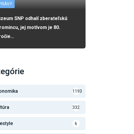
PRÁVY
zeum SNP odhalí zberateľskú
romincu, jej motívom je 80.
ročie…
egórie
onomika
1193
ltúra
332
festyle
6