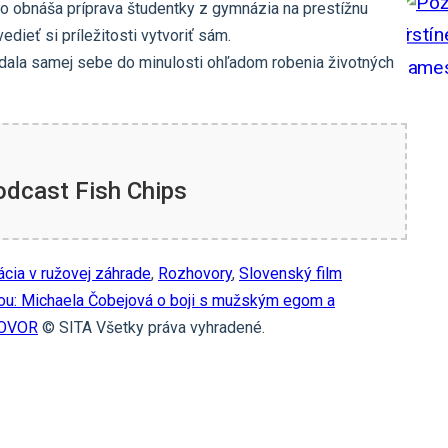
o obnáša príprava študentky z gymnázia na prestížnu
edieť si príležitosti vytvoriť sám.
dala samej sebe do minulosti ohľadom robenia životných
odcast Fish Chips
ácia v ružovej záhrade
,
Rozhovory
,
Slovenský film
u: Michaela Čobejová o boji s mužským egom a
HOVOR
© SITA Všetky práva vyhradené.