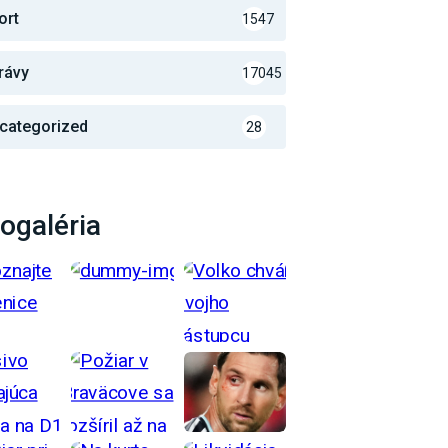
ort
1547
rávy
17045
categorized
28
ogaléria