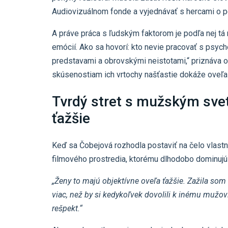
Audiovizuálnom fonde a vyjednávať s hercami o p
A práve práca s ľudským faktorom je podľa nej tá 
emócií. Ako sa hovorí: kto nevie pracovať s psycho
predstavami a obrovskými neistotami,“ priznáva 
skúsenostiam ich vrtochy našťastie dokáže oveľa 
Tvrdý stret s mužským sve
ťažšie
Keď sa Čobejová rozhodla postaviť na čelo vlastn
filmového prostredia, ktorému dlhodobo dominujú
„Ženy to majú objektívne oveľa ťažšie. Zažila som
viac, než by si kedykoľvek dovolili k inému mužovi
rešpekt.“