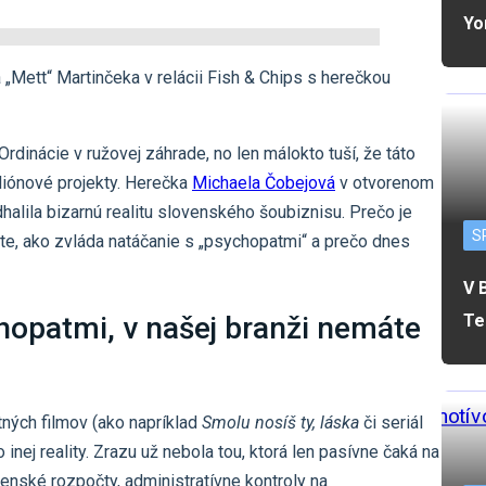
Yo
„Mett“ Martinčeka v relácii Fish & Chips s herečkou
Ordinácie v ružovej záhrade, no len málokto tuší, že táto
iliónové projekty. Herečka
Michaela Čobejová
v otvorenom
alila bizarnú realitu slovenského šoubiznisu. Prečo je
S
te, ako zvláda natáčanie s „psychopatmi“ a prečo dnes
V 
Te
hopatmi, v našej branži nemáte
ných filmov (ako napríklad
Smolu nosíš ty, láska
či seriál
inej reality. Zrazu už nebola tou, ktorá len pasívne čaká na
enské rozpočty, administratívne kontroly na