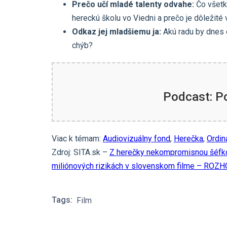
Prečo učí mladé talenty odvahe:
Čo všetk
hereckú školu vo Viedni a prečo je dôležité v
Odkaz jej mladšiemu ja:
Akú radu by dnes 
chýb?
Podcast: P
Viac k témam:
Audiovizuálny fond
,
Herečka
,
Ordin
Zdroj: SITA.sk –
Z herečky nekompromisnou šéfko
miliónových rizikách v slovenskom filme – ROZ
Tags:
Film