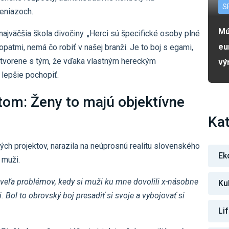
S
eniazoch.
Mú
najväčšia škola divočiny. „Herci sú špecifické osoby plné
eu
patmi, nemá čo robiť v našej branži. Je to boj s egami,
otvorene s tým, že vďaka vlastným hereckým
vý
lepšie pochopiť.
tom: Ženy to majú objektívne
Kat
ých projektov, narazila na neúprosnú realitu slovenského
Ek
 muži.
 veľa problémov, kedy si muži ku mne dovolili x-násobne
Ku
. Bol to obrovský boj presadiť si svoje a vybojovať si
Li