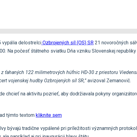
 vypália delostrelci
Ozbrojených síl (OS) SR
21 novoročných sálv
:00. Na počesť štátneho sviatku Dňa vzniku Slovenskej republiky v
 z ťahaných 122 milimetrových húfnic HD-30 z priestoru Viedens
ert vojenskej hudby Ozbrojených síl SR,”
avizoval Zemanovič.
e chcieť na aktivitu pozrieť, aby dodržiavala pokyny organizátoro
nad týmto textom
kliknite sem
y bývajú tradične vypálené pri príležitosti významných protokolá
ale napríklad aj pri inaugurácii hlavy štátu.