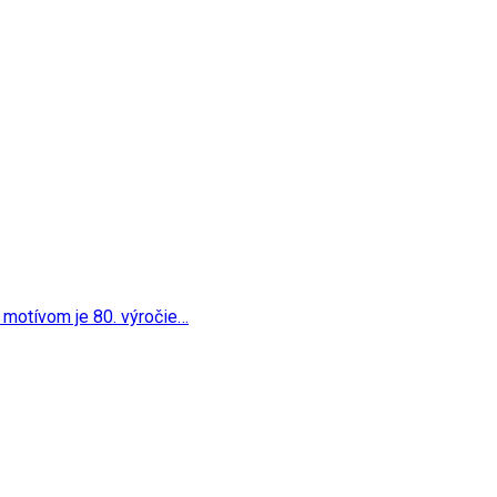
tento…
o
 jej motívom je 80. výročie…