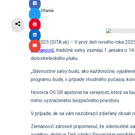
2
min čítania
2.1.2025 (SITA.sk) – V prvý deň nového roka 2025
Zemanovič,
tradičné salvy zaznejú 1. januára o 14
delostreleckého pluku.
„Slávnostné salvy budú, ako každoročne, vypálené
programu bude, v prípade vhodného počasia, konc
Hovorca OS SR apeloval na verejnosť, ktorá sa bud
mimo vyznačeného bezpečného priestoru.
V prípade, ak sa vám nezobrazil zdieľaný obsah 
Zemanovič zároveň pripomenul, že slávnostné salv
sviatkov, akým je Deň vzniku Slovenskej republiky, 