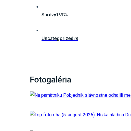
Správy
16974
Uncategorized
28
Fotogaléria