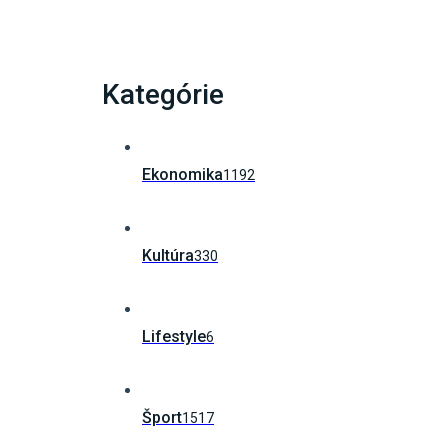
Kategórie
Ekonomika
1192
Kultúra
330
Lifestyle
6
Šport
1517