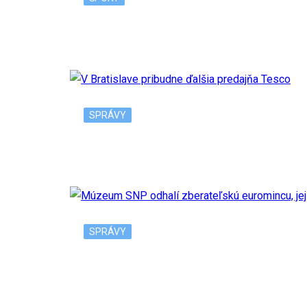
Nadal sa odhlásil z US Open v New Yorku, 
SPRÁVY
V Bratislave pribudne ďalšia predajňa Tesc
SPRÁVY
Múzeum SNP odhalí zberateľskú euromincu,