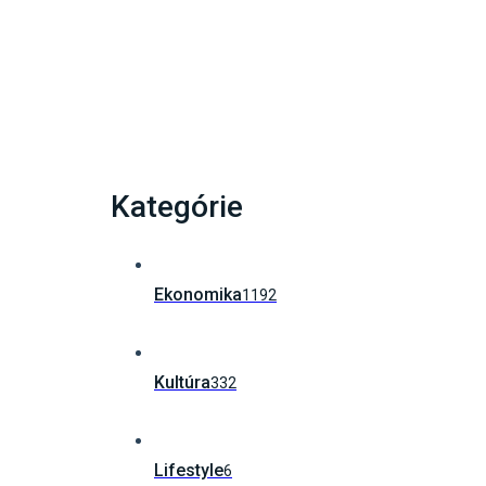
Múzeum SNP odhalí zberateľskú euromincu,
Kategórie
Ekonomika
1192
Kultúra
332
Lifestyle
6