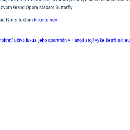
 názvom Grand Opera Madam Butterfly.
nad týmto textom
kliknite sem
okrat“ užíva luxus, jeho apartmán v Hanoji stojí vyše šesťtisíc e