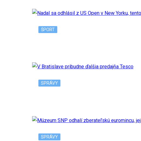
ŠPORT
Nadal sa odhlásil z US Open v New Yorku, 
SPRÁVY
V Bratislave pribudne ďalšia predajňa Tesc
SPRÁVY