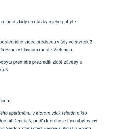
čom úrad vlády na otázky o jeho pobyte
 posledného videa predsedu vlády vo štvrtok 2.
pella Hanoi v hlavnom meste Vietnamu.
pobytu premiéra prezradili zlaté závesy a
ka N.
Ficom.
ého apartmánu, v ktorom však telefón nikto
oplnil Denník N, podľa ktorého je Fico ubytovaný
 Garden, starú štvrť Hanoja a ulicu Le Phung