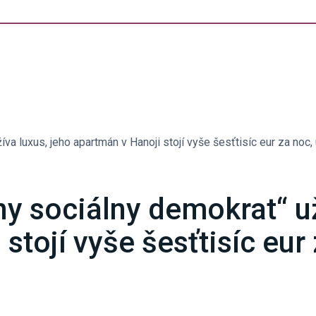
íva luxus, jeho apartmán v Hanoji stojí vyše šesťtisíc eur za noc
ny sociálny demokrat“ už
stojí vyše šesťtisíc eur