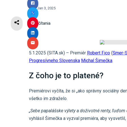
Jan 3, 2025
3
min čítania
5.1.2025 (SITA.sk) – Premiér
Robert Fico
(
Smer-
Progresívneho Slovenska
Michal Šimečka
.
Z čoho je to platené?
Premiérovi vyčíta, že si „ako správny sociálny de
všetko im zdraželo.
„Sebe papalášske výlety a doživotné renty, ľuďom 
vyhlásil Šimečka a vyzval premiéra, aby vysvetlil, z