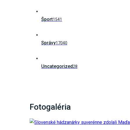
Šport
1541
Správy
17040
Uncategorized
28
Fotogaléria