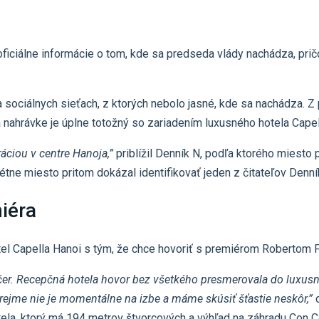
 oficiálne informácie o tom, kde sa predseda vlády nachádza, pri
 sociálnych sieťach, z ktorých nebolo jasné, kde sa nachádza. Z
 na nahrávke je úplne totožný so zariadením luxusného hotela Ca
áciou v centre Hanoja,”
priblížil Denník N, podľa ktorého miesto 
étne miesto pritom dokázal identifikovať jeden z čitateľov Denní
iéra
tel Capella Hanoi s tým, že chce hovoriť s premiérom Robertom 
ečer. Recepčná hotela hovor bez všetkého presmerovala do luxusn
rejme nie je momentálne na izbe a máme skúsiť šťastie neskôr,”
d
a, ktorý má 194 metrov štvorcových a výhľad na záhradu Con Coc