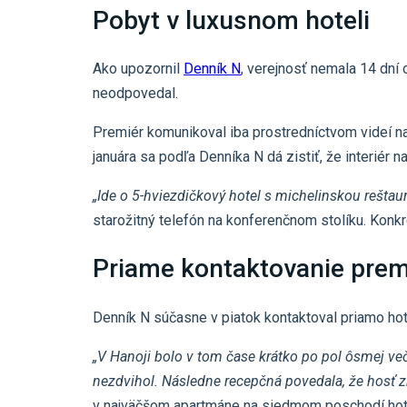
Pobyt v luxusnom hoteli
Ako upozornil
Denník N
, verejnosť nemala 14 dní
neodpovedal.
Premiér komunikoval iba prostredníctvom videí na
januára sa podľa Denníka N dá zistiť, že interiér
„Ide o 5-hviezdičkový hotel s michelinskou reštaur
starožitný telefón na konferenčnom stolíku. Konkr
Priame kontaktovanie prem
Denník N súčasne v piatok kontaktoval priamo ho
„V Hanoji bolo v tom čase krátko po pol ôsmej v
nezdvihol. Následne recepčná povedala, že hosť z
v najväčšom apartmáne na siedmom poschodí hotel