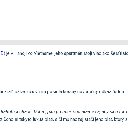
SD
) je v Hanoji vo Vietname, jeho apartmán stojí viac ako šesťtis
mokrat” užíva luxus, čím posiela krásny novoročný odkaz ľuďom n
drahotu a chaos. Dobre, pán premiér, postaráme sa, aby sa o tom
 čoho si takýto luxus platí, a či mu naozaj stačí jeho plat, ktorý si