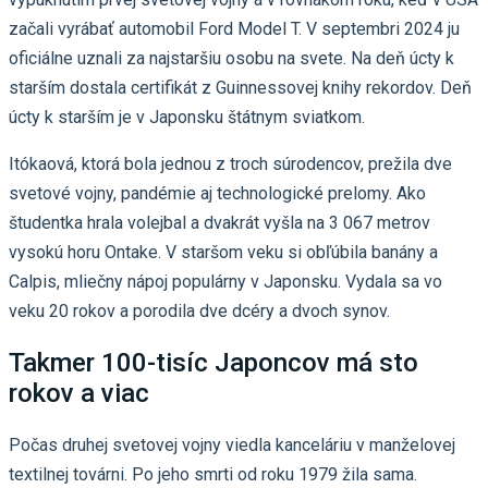
začali vyrábať automobil Ford Model T. V septembri 2024 ju
oficiálne uznali za najstaršiu osobu na svete. Na deň úcty k
starším dostala certifikát z Guinnessovej knihy rekordov. Deň
úcty k starším je v Japonsku štátnym sviatkom.
Itókaová, ktorá bola jednou z troch súrodencov, prežila dve
svetové vojny, pandémie aj technologické prelomy. Ako
študentka hrala volejbal a dvakrát vyšla na 3 067 metrov
vysokú horu Ontake. V staršom veku si obľúbila banány a
Calpis, mliečny nápoj populárny v Japonsku. Vydala sa vo
veku 20 rokov a porodila dve dcéry a dvoch synov.
Takmer 100-tisíc Japoncov má sto
rokov a viac
Počas druhej svetovej vojny viedla kanceláriu v manželovej
textilnej továrni. Po jeho smrti od roku 1979 žila sama.