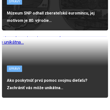
SPRÁVY
Múzeum SNP odhalí zberateľskú euromincu, jej
motívom je 80. výročie…
SPRÁVY
Ako poskytnúť prvú pomoc svojmu dieťaťu?
Zachrániť vás môže unikátna…