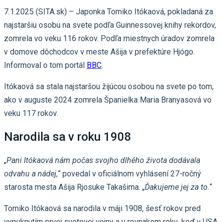
7.1.2025 (SITA.sk) – Japonka Tomiko Itókaová, pokladaná za
najstaršiu osobu na svete podľa Guinnessovej knihy rekordov,
zomrela vo veku 116 rokov. Podľa miestnych úradov zomrela
v domove dôchodcov v meste Ašija v prefektúre Hjógo.
Informoval o tom portál
BBC
.
Itókaová sa stala najstaršou žijúcou osobou na svete po tom,
ako v auguste 2024 zomrela Španielka Maria Branyasová vo
veku 117 rokov.
Narodila sa v roku 1908
„
Pani Itókaová nám počas svojho dlhého života dodávala
odvahu a nádej,
“ povedal v oficiálnom vyhlásení 27-ročný
starosta mesta Ašija Rjosuke Takašima. „
Ďakujeme jej za to.
“
Tomiko Itókaová sa narodila v máji 1908, šesť rokov pred
vypuknutím prvej svetovej vojny a v rovnakom roku, keď v USA