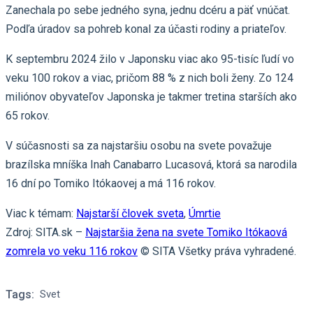
Zanechala po sebe jedného syna, jednu dcéru a päť vnúčat.
Podľa úradov sa pohreb konal za účasti rodiny a priateľov.
K septembru 2024 žilo v Japonsku viac ako 95-tisíc ľudí vo
veku 100 rokov a viac, pričom 88 % z nich boli ženy. Zo 124
miliónov obyvateľov Japonska je takmer tretina starších ako
65 rokov.
V súčasnosti sa za najstaršiu osobu na svete považuje
brazílska mníška Inah Canabarro Lucasová, ktorá sa narodila
16 dní po Tomiko Itókaovej a má 116 rokov.
Viac k témam:
Najstarší človek sveta
,
Úmrtie
Zdroj: SITA.sk –
Najstaršia žena na svete Tomiko Itókaová
zomrela vo veku 116 rokov
© SITA Všetky práva vyhradené.
Tags:
Svet