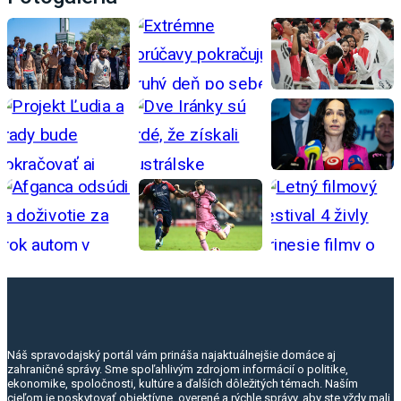
Náš spravodajský portál vám prináša najaktuálnejšie domáce aj
zahraničné správy. Sme spoľahlivým zdrojom informácií o politike,
ekonomike, spoločnosti, kultúre a ďalších dôležitých témach. Naším
cieľom je poskytovať objektívne, overené a rýchle správy, aby ste vždy mali