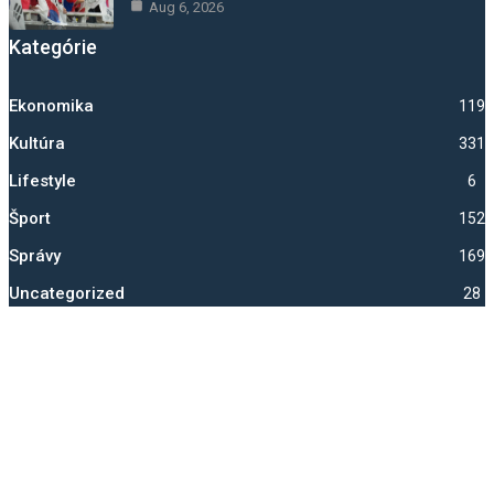
Aug 6, 2026
Kategórie
Ekonomika
1192
Kultúra
331
Lifestyle
6
Šport
1525
Správy
1699
Uncategorized
28