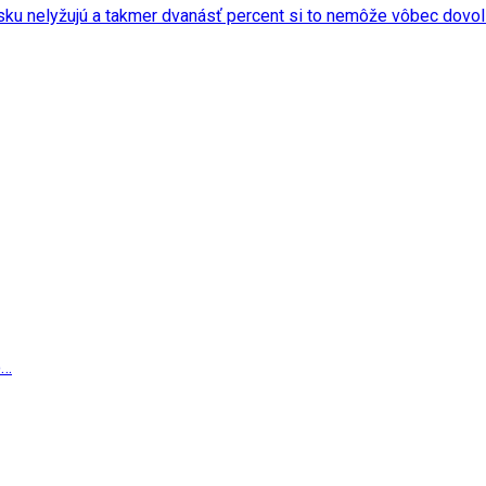
nsku nelyžujú a takmer dvanásť percent si to nemôže vôbec dovol
tento…