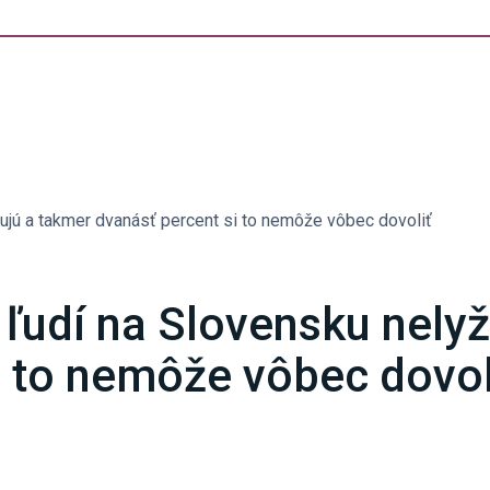
žujú a takmer dvanásť percent si to nemôže vôbec dovoliť
 ľudí na Slovensku nely
i to nemôže vôbec dovol