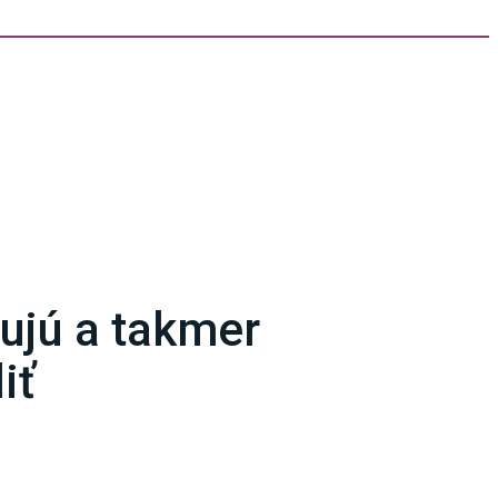
žujú a takmer
iť