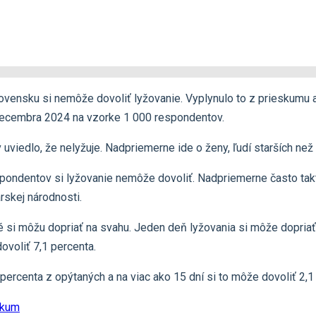
lovensku si nemôže dovoliť lyžovanie. Vyplynulo to z prieskumu
 decembra 2024 na vzorke 1 000 respondentov.
viedlo, že nelyžuje. Nadpriemerne ide o ženy, ľudí starších než 
spondentov si lyžovanie nemôže dovoliť. Nadpriemerne často takt
rskej národnosti.
é si môžu dopriať na svahu. Jeden deň lyžovania si môže dopriať 
ovoliť 7,1 percenta.
ercenta z opýtaných a na viac ako 15 dní si to môže dovoliť 2,1
skum