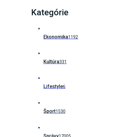
Kategórie
Ekonomika
1192
Kultúra
331
Lifestyle
6
Šport
1530
Správy
17005