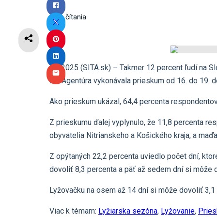
2
min čítania
9.1.2025 (SITA.sk) – Takmer 12 percent ľudí na S
24. Agentúra vykonávala prieskum od 16. do 19.
Ako prieskum ukázal, 64,4 percenta respondentov u
Z prieskumu ďalej vyplynulo, že 11,8 percenta re
obyvatelia Nitrianskeho a Košického kraja, a maďa
Z opýtaných 22,2 percenta uviedlo počet dní, ktor
dovoliť 8,3 percenta a päť až sedem dní si môže d
Lyžovačku na osem až 14 dní si môže dovoliť 3,1 p
Viac k témam:
Lyžiarska sezóna
,
Lyžovanie
,
Prie