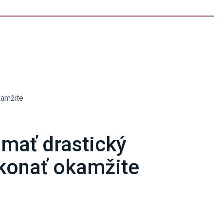
kamžite
 mať drastický
konať okamžite