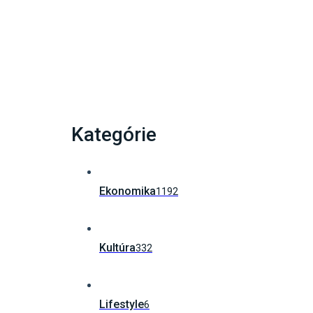
Múzeum SNP odhalí zberateľskú euromincu,
Kategórie
Ekonomika
1192
Kultúra
332
Lifestyle
6