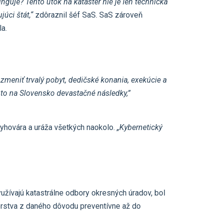
nguje? Tento útok na kataster nie je len technická
úci štát,“
zdôraznil šéf SaS. SaS zároveň
la.
 zmeniť trvalý pobyt, dedičské konania, exekúcie a
y to na Slovensko devastačné následky,”
 vyhovára a uráža všetkých naokolo.
„Kybernetický
yužívajú katastrálne odbory okresných úradov, bol
erstva z daného dôvodu preventívne až do