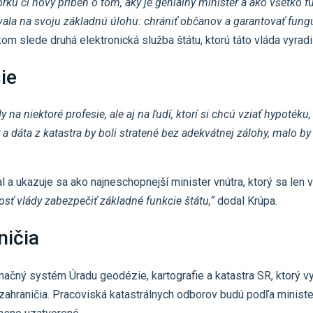
ku či nový príbeh o tom, aký je geniálny minister a ako všetko fu
vala na svoju základnú úlohu: chrániť občanov a garantovať funguj
kom slede druhá elektronická služba štátu, ktorú táto vláda vyradi
ie
 niektoré profesie, ale aj na ľudí, ktorí si chcú vziať hypotéku,
 a dáta z katastra by boli stratené bez adekvátnej zálohy, malo b
al a ukazuje sa ako najneschopnejší minister vnútra, ktorý sa len
osť vlády zabezpečiť základné funkcie štátu,“
dodal Krúpa.
ničia
ormačný systém Úradu geodézie, kartografie a katastra SR, ktorý v
ahraničia. Pracoviská katastrálnych odborov budú podľa minist