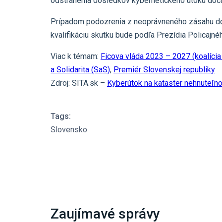
odstránenia dôsledkov kybernetického útoku doč
Prípadom podozrenia z neoprávneného zásahu do
kvalifikáciu skutku bude podľa Prezídia Policajn
Viac k témam:
Ficova vláda 2023 – 2027 (koalíc
a Solidarita (SaS)
,
Premiér Slovenskej republiky
Zdroj: SITA.sk –
Kyberútok na kataster nehnuteľn
Tags:
Slovensko
Zaujímavé správy