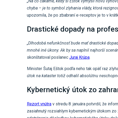
„Na čo čakáme, kedy si Eštok vymyslí novú výhovor
chyba – je to symbol zlyhania vlády, ktorá rezigno
upozornila, že po zbabraní e-receptov je to v krát
Drastické dopady na profes
„Dlhodobá nefunkčnosť bude mať drastické dopady na
mnohé iné úkony. Ak by sa naplnil najhorší scenár
skonštatoval poslanec
Juraj Krúpa
.
Minister Šutaj Eštok podľa neho tak opäť raz zlyh
útok na kataster totiž odhalil absolútnu neschopn
Kybernetický útok zo zahra
Rezort vnútra
v stredu 8. januára potvrdil, že inf
zasiahnutý rozsiahlym kybernetickým útokom zo z