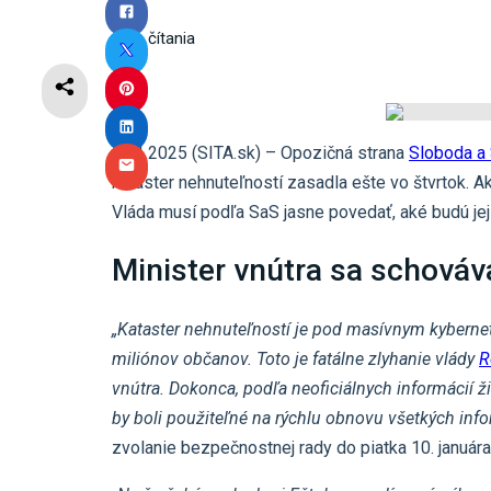
3
min čítania
10.1.2025 (SITA.sk) – Opozičná strana
Sloboda a 
kataster nehnuteľností zasadla ešte vo štvrtok. A
Vláda musí podľa SaS jasne povedať, aké budú jej
Minister vnútra sa schováv
„Kataster nehnuteľností je pod masívnym kybern
miliónov občanov. Toto je fatálne zlyhanie vlády
R
vnútra. Dokonca, podľa neoficiálnych informácií 
by boli použiteľné na rýchlu obnovu všetkých info
zvolanie bezpečnostnej rady do piatka 10. januára