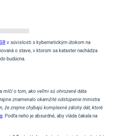
 SR
v súvislosti s kybernetickým útokom na
rmovaná o stave, v ktorom sa kataster nachádza.
 do budúcna.
 mlčí o tom, ako veľmi sú ohrozené dáta
 krajine znamenalo okamžité odstúpenie ministra
m, že zrejme chýbajú komplexné zálohy dát, ktoré
ng
. Podľa neho je absurdné, aby vláda čakala na