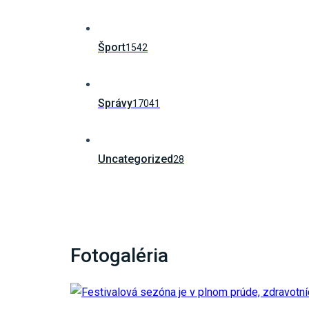
Šport
1542
Správy
17041
Uncategorized
28
Fotogaléria