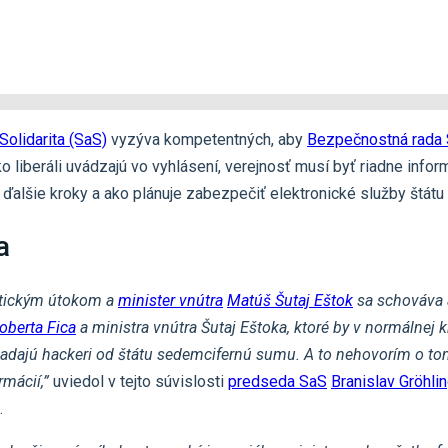
Solidarita (SaS)
vyzýva kompetentných, aby
Bezpečnostná rada
ko liberáli uvádzajú vo vyhlásení, verejnosť musí byť riadne info
 ďalšie kroky a ako plánuje zabezpečiť elektronické služby štátu
a
etickým útokom a
minister vnútra
Matúš Šutaj Eštok
sa schováva a
oberta Fica
a ministra vnútra Šutaj Eštoka, ktoré by v normálnej
žiadajú hackeri od štátu sedemcifernú sumu. A to nehovorím o to
rmácií,”
uviedol v tejto súvislosti
predseda SaS
Branislav Gröhli
.