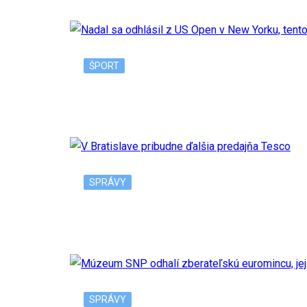
ŠPORT
Nadal sa odhlásil z US Open v New Yorku, 
SPRÁVY
V Bratislave pribudne ďalšia predajňa Tesc
SPRÁVY