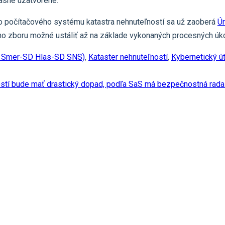
asne uzatvorené.
 počítačového systému katastra nehnuteľností sa už zaoberá
Úr
ého zboru možné ustáliť až na základe vykonaných procesných úk
ia Smer-SD Hlas-SD SNS)
,
Kataster nehnuteľností
,
Kybernetický ú
ostí bude mať drastický dopad, podľa SaS má bezpečnostná rada