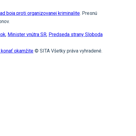
ad boja proti organizovanej kriminalite
. Presnú
onov.
tok
,
Minister vnútra SR
,
Predseda strany Sloboda
 konať okamžite
© SITA Všetky práva vyhradené.