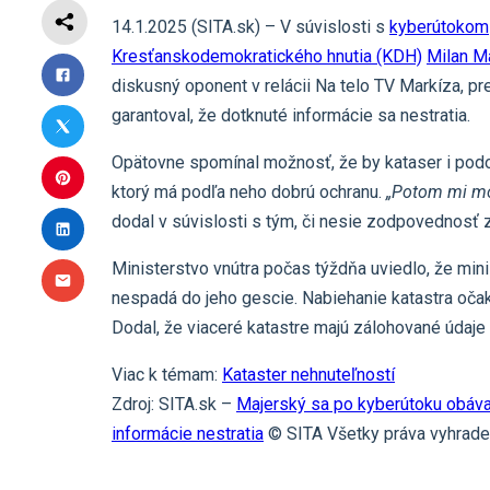
14.1.2025 (SITA.sk) – V súvislosti s
kyberútokom
Kresťanskodemokratického hnutia (KDH)
Milan M
diskusný oponent v relácii Na telo TV Markíza, p
garantoval, že dotknuté informácie sa nestratia.
Opätovne spomínal možnosť, že by kataser i podob
ktorý má podľa neho dobrú ochranu.
„Potom mi môž
dodal v súvislosti s tým, či nesie zodpovednosť 
Ministerstvo vnútra počas týždňa uviedlo, že mini
nespadá do jeho gescie. Nabiehanie katastra očak
Dodal, že viaceré katastre majú zálohované údaje 
Viac k témam:
Kataster nehnuteľností
Zdroj: SITA.sk –
Majerský sa po kyberútoku obáva 
informácie nestratia
© SITA Všetky práva vyhrade