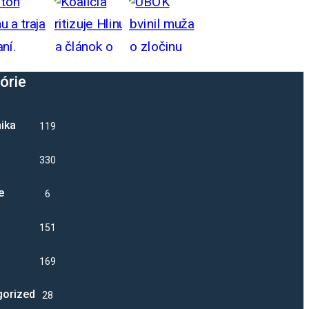
órie
ika
1192
330
e
6
1517
16974
gorized
28