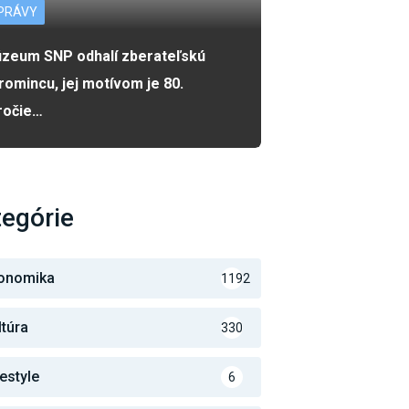
PRÁVY
zeum SNP odhalí zberateľskú
romincu, jej motívom je 80.
ročie…
egórie
onomika
1192
ltúra
330
festyle
6