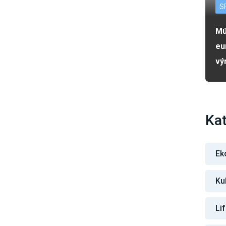
S
Mú
eu
vý
Kat
Ek
Ku
Li