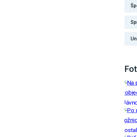
Šp
Sp
Un
Fot