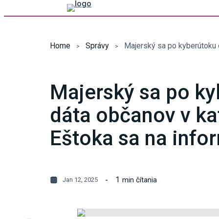
Home
Správy
Majerský sa po ky
dáta občanov v kat
Eštoka sa na infor
1
min čítania
Jan 12, 2025