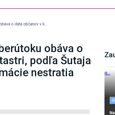
Majerský sa po kyberútoku obáva o dáta občanov v katastri, podľa Šutaja Eštoka sa na informácie nestratia
berútoku obáva o
Za
astri, podľa Šutaja
mácie nestratia
Š
Na