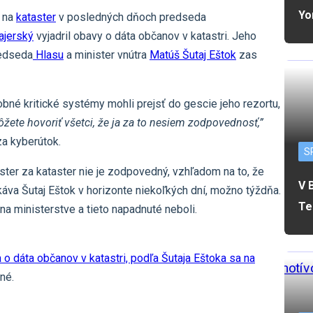
Yo
na
kataster
v posledných dňoch predseda
ajerský
vyjadril obavy o dáta občanov v katastri. Jeho
redseda
Hlasu
a minister vnútra
Matúš Šutaj Eštok
zas
né kritické systémy mohli prejsť do gescie jeho rezortu,
ete hovoriť všetci, že ja za to nesiem zodpovednosť,”
za kyberútok.
S
ster za kataster nie je zodpovedný, vzhľadom na to, že
V 
áva Šutaj Eštok v horizonte niekoľkých dní, možno týždňa.
Te
na ministerstve a tieto napadnuté neboli.
o dáta občanov v katastri, podľa Šutaja Eštoka sa na
né.