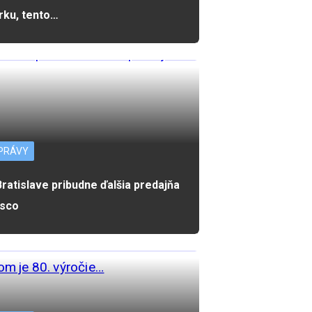
rku, tento…
PRÁVY
Bratislave pribudne ďalšia predajňa
sco