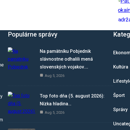
Populárne správy
Kateg
Na pamätníku Pobjednik
Ekonom
slávnostne odhalili mená
me
slovenských vojakov.…
Kultúra
Aug 5, 2026
Lifestyl
Šport
Top foto dňa (5. august 2026):
dy
Nízka hladina…
Správy
Aug 5, 2026
om
Uncate