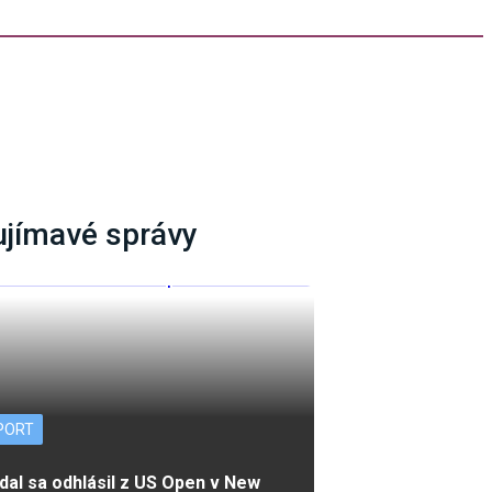
ujímavé správy
PORT
dal sa odhlásil z US Open v New