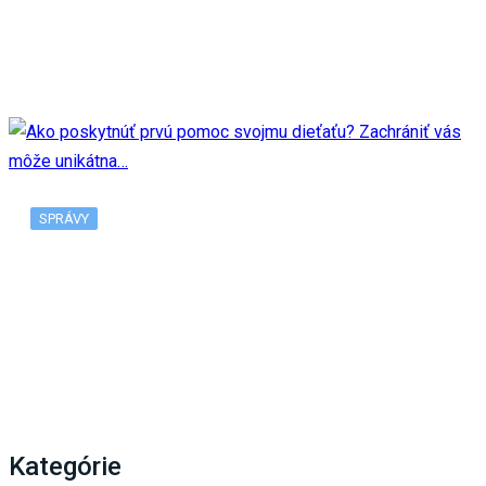
Múzeum SNP odhalí zberateľskú euromincu, jej
motívom je 80. výročie…
SPRÁVY
Ako poskytnúť prvú pomoc svojmu dieťaťu?
Zachrániť vás môže unikátna…
Kategórie