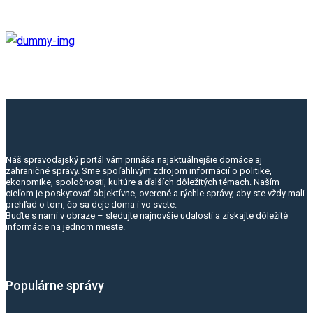
Náš spravodajský portál vám prináša najaktuálnejšie domáce aj
zahraničné správy. Sme spoľahlivým zdrojom informácií o politike,
ekonomike, spoločnosti, kultúre a ďalších dôležitých témach. Naším
cieľom je poskytovať objektívne, overené a rýchle správy, aby ste vždy mali
prehľad o tom, čo sa deje doma i vo svete.
Buďte s nami v obraze – sledujte najnovšie udalosti a získajte dôležité
informácie na jednom mieste.
Populárne správy