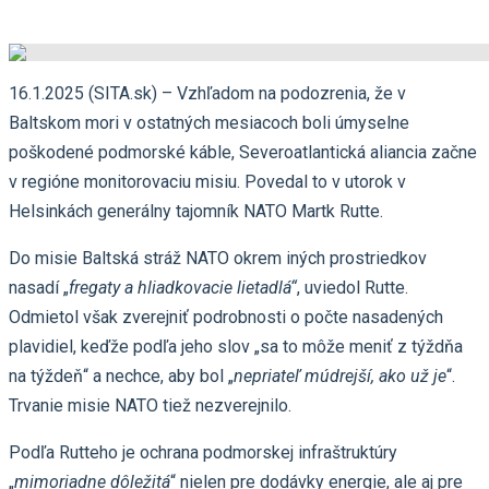
16.1.2025 (SITA.sk) – Vzhľadom na podozrenia, že v
Baltskom mori v ostatných mesiacoch boli úmyselne
poškodené podmorské káble, Severoatlantická aliancia začne
v regióne monitorovaciu misiu. Povedal to v utorok v
Helsinkách generálny tajomník NATO Martk Rutte.
Do misie Baltská stráž NATO okrem iných prostriedkov
nasadí „
fregaty a hliadkovacie lietadlá“
, uviedol Rutte.
Odmietol však zverejniť podrobnosti o počte nasadených
plavidiel, keďže podľa jeho slov „sa to môže meniť z týždňa
na týždeň“ a nechce, aby bol „
nepriateľ múdrejší, ako už je
“.
Trvanie misie NATO tiež nezverejnilo.
Podľa Rutteho je ochrana podmorskej infraštruktúry
„
mimoriadne dôležitá
“ nielen pre dodávky energie, ale aj pre