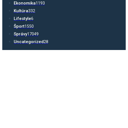
Ekonomika
1193
Kultúra
332
Lifestyle
6
Šport
1550
Správy
17049
Uncategorized
28