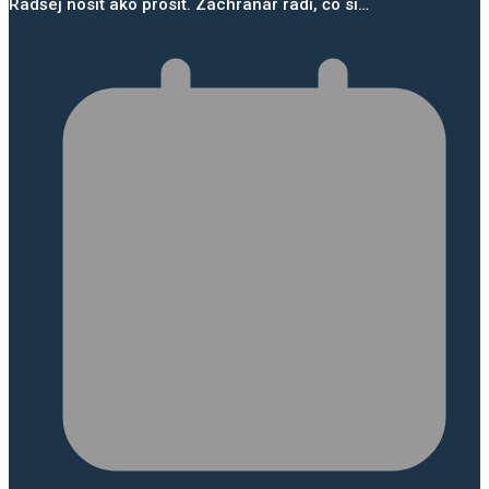
Radšej nosiť ako prosiť. Záchranár radí, čo si…