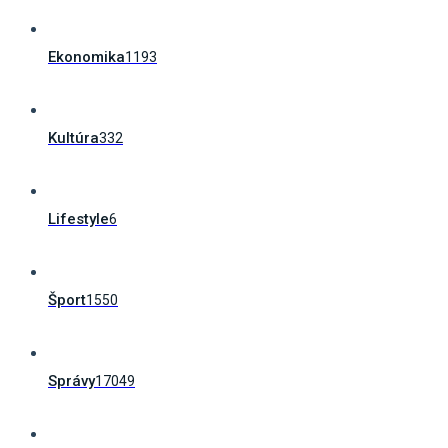
Ekonomika
1193
Kultúra
332
Lifestyle
6
Šport
1550
Správy
17049