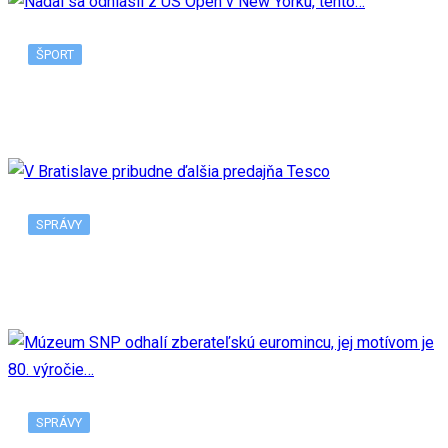
ŠPORT
Nadal sa odhlásil z US Open v New Yorku, tento…
SPRÁVY
V Bratislave pribudne ďalšia predajňa Tesco
SPRÁVY