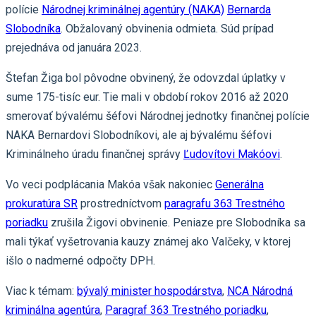
polície
Národnej kriminálnej agentúry (NAKA)
Bernarda
Slobodníka
. Obžalovaný obvinenia odmieta. Súd prípad
prejednáva od januára 2023.
Štefan Žiga bol pôvodne obvinený, že odovzdal úplatky v
sume 175-tisíc eur. Tie mali v období rokov 2016 až 2020
smerovať bývalému šéfovi Národnej jednotky finančnej polície
NAKA Bernardovi Slobodníkovi, ale aj bývalému šéfovi
Kriminálneho úradu finančnej správy
Ľudovítovi Makóovi
.
Vo veci podplácania Makóa však nakoniec
Generálna
prokuratúra SR
prostredníctvom
paragrafu 363 Trestného
poriadku
zrušila Žigovi obvinenie. Peniaze pre Slobodníka sa
mali týkať vyšetrovania kauzy známej ako Valčeky, v ktorej
išlo o nadmerné odpočty DPH.
Viac k témam:
bývalý minister hospodárstva
,
NCA Národná
kriminálna agentúra
,
Paragraf 363 Trestného poriadku
,