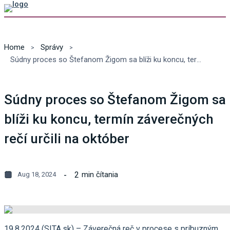
Home
Správy
Súdny proces so Štefanom Žigom sa blíži ku koncu, termín záverečných rečí určili na október
Súdny proces so Štefanom Žigom sa
blíži ku koncu, termín záverečných
rečí určili na október
2
min čítania
Aug 18, 2024
19.8.2024 (SITA.sk) – Záverečná reč v procese s príbuzným