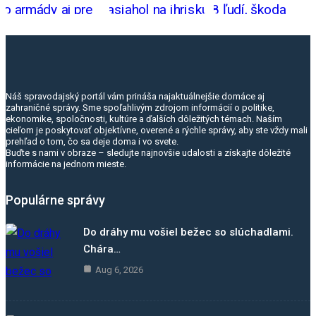
Náš spravodajský portál vám prináša najaktuálnejšie domáce aj
zahraničné správy. Sme spoľahlivým zdrojom informácií o politike,
ekonomike, spoločnosti, kultúre a ďalších dôležitých témach. Naším
cieľom je poskytovať objektívne, overené a rýchle správy, aby ste vždy mali
prehľad o tom, čo sa deje doma i vo svete.
Buďte s nami v obraze – sledujte najnovšie udalosti a získajte dôležité
informácie na jednom mieste.
Populárne správy
Do dráhy mu vošiel bežec so slúchadlami.
Chára…
Aug 6, 2026