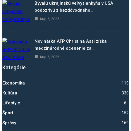
Bývalú ukrajinskú veľvyslankyňu v USA
podozrivú z bezdôvodného…
Aug 6, 2026
Novinárka AFP Christina Assi získa
medzinárodné ocenenie za…
Aug 6, 2026
Kategórie
Ekonomika
1192
Kultúra
330
Lifestyle
6
Šport
1522
Správy
1698