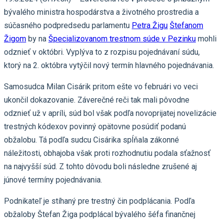
bývalého ministra hospodárstva a životného prostredia a
súčasného podpredsedu parlamentu
Petra Žigu
Štefanom
Žigom
by na
Špecializovanom trestnom súde v Pezinku
mohli
odznieť v októbri. Vyplýva to z rozpisu pojednávaní súdu,
ktorý na 2. októbra vytýčil nový termín hlavného pojednávania.
Samosudca Milan Cisárik pritom ešte vo februári vo veci
ukončil dokazovanie. Záverečné reči tak mali pôvodne
odznieť už v apríli, súd bol však podľa novoprijatej novelizácie
trestných kódexov povinný opätovne posúdiť podanú
obžalobu. Tá podľa sudcu Cisárika spĺňala zákonné
náležitosti, obhajoba však proti rozhodnutiu podala sťažnosť
na najvyšší súd. Z tohto dôvodu boli následne zrušené aj
júnové termíny pojednávania.
Podnikateľ je stíhaný pre trestný čin podplácania. Podľa
obžaloby Štefan Žiga podplácal bývalého šéfa finančnej