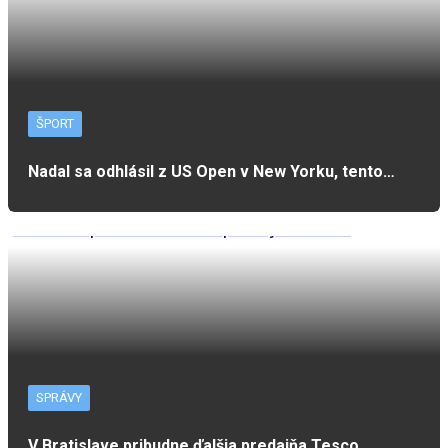
ŠPORT
Nadal sa odhlásil z US Open v New Yorku, tento…
SPRÁVY
V Bratislave pribudne ďalšia predajňa Tesco