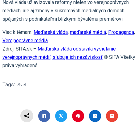
Nová vláda už avizovala reformy nielen vo verejnoprávnych
médiách, ale aj zmeny v súkromných mediálnych domoch
spájaných s podnikateľmi blízkymi bývalému premiérovi.
Viac k témam:
Maďarská vláda
,
maďarské médiá
,
Propaganda
,
Verejnoprávne médiá
Zdroj: SITA.sk –
Maďarská vláda odstavila vysielanie
verejnoprávnych médií, sľubuje ich nezávislosť
© SITA Všetky
práva vyhradené.
Tags:
Svet