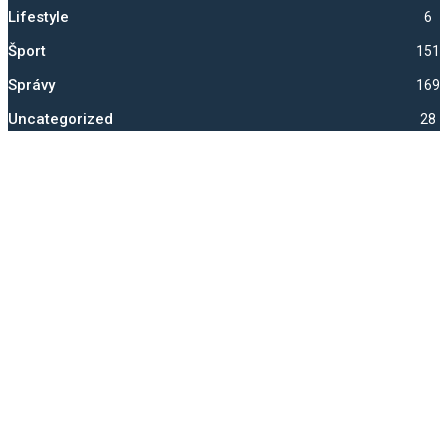
Lifestyle
6
Šport
1517
Správy
1697
Uncategorized
28