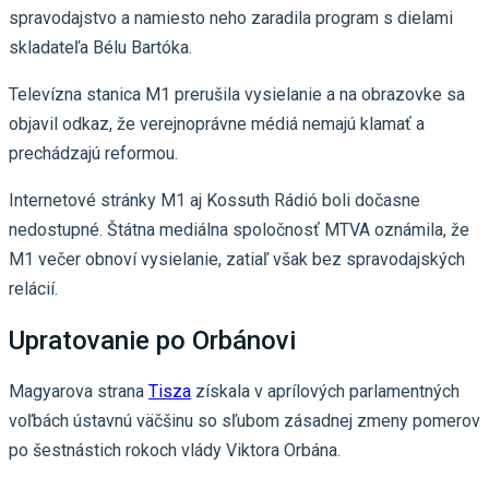
spravodajstvo a namiesto neho zaradila program s dielami
skladateľa Bélu Bartóka.
Televízna stanica M1 prerušila vysielanie a na obrazovke sa
objavil odkaz, že verejnoprávne médiá nemajú klamať a
prechádzajú reformou.
Internetové stránky M1 aj Kossuth Rádió boli dočasne
nedostupné. Štátna mediálna spoločnosť MTVA oznámila, že
M1 večer obnoví vysielanie, zatiaľ však bez spravodajských
relácií.
Upratovanie po Orbánovi
Magyarova strana
Tisza
získala v aprílových parlamentných
voľbách ústavnú väčšinu so sľubom zásadnej zmeny pomerov
po šestnástich rokoch vlády Viktora Orbána.