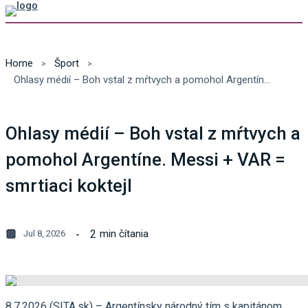
Home
Šport
Ohlasy médií – Boh vstal z mŕtvych a pomohol Argentíne. Messi + VAR = smrtiaci koktejl
Ohlasy médií – Boh vstal z mŕtvych a
pomohol Argentíne. Messi + VAR =
smrtiaci koktejl
2
min čítania
Jul 8, 2026
8.7.2026 (SITA.sk) – Argentínsky národný tím s kapitánom