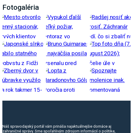
Fotogaléria
Náš spravodajský portál vám prináša najaktuálnejšie domáce aj
zahraničné správy. Sme spoľahlivým zdrojom informácií o politike,