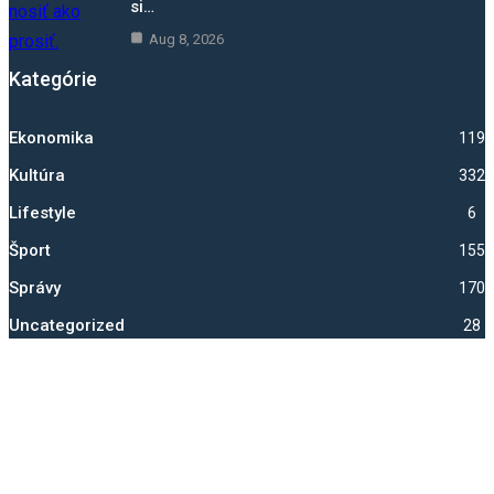
si…
Aug 8, 2026
Kategórie
Ekonomika
1193
Kultúra
332
Lifestyle
6
Šport
1550
Správy
1705
Uncategorized
28