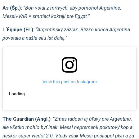
As (Šp.):
“Boh vstal z mŕtvych, aby pomohol Argentíne.
Messi+VAR = smrtiaci koktejl pre Egypt.”
L´Équipe (Fr.):
“Argentínsky zázrak. Blízko konca Argentína
povstala a našla silu ísť ďalej.”
View this post on Instagram
Loading…
The Guardian (Angl.)
:
“Zmes radosti aj úľavy pre Argentínu,
ale všetko mohlo byť inak. Messi nepremenil pokutový kop a
neskôr súper viedol 2:0. Vtedy však Messi prišliapol plyn a za