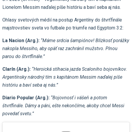
Lionelom Messim naďalej píše históriu a baví seba aj nás.
Ohlasy svetových médií na postup Argentíny do štvrťfinále
majstrovstiev sveta vo futbale po triumfe nad Egyptom 3:2:
La Nacion (Arg.):
“Máme srdcia šampiónov! Blízkosť porážky
nakopla Messiho, aby opäť raz zachránil mužstvo. Plnou
parou do štvrťfinále.”
Clarín (Arg.):
“Heroická stíhacia jazda Scaloniho bojovníkov.
Argentínsky národný tím s kapitánom Messim naďalej píše
históriu a baví seba aj nás.”
Diario Popular (Arg.):
“Bojovnosť i vášeň a potom
štvrťfinále. Dámy a páni, ešte nekončíme, akoby chcel Messi
povedať svetu.”