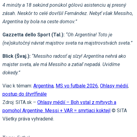
4 minúty a 18 sekúnd ponúkol gólovú asistenciu aj presný
zásah. Neskôr to celé dovŕšil Fernández. Nebyť však Messiho,
Argentína by bola na ceste domov.”
Gazzetta dello Sport (Tal.):
“Oh Argentína! Toto je
(ne)skutočný návrat majstrov sveta na majstrovstvách sveta.”
Blick (Švaj.):
“Messiho radosť aj slzy! Argentína nehrá ako
majster sveta, ale má Messiho a zatiaľ nepadá. Uvidíme
dokedy.”
Viac k témam:
Argentína
,
MS vo futbale 2026
,
Ohlasy médií
,
postup do štvrťfinále
Zdroj: SITA.sk –
Ohlasy médií – Boh vstal z mŕtvych a
pomohol Argentíne. Messi + VAR = smrtiaci koktejl
© SITA
Všetky práva vyhradené.