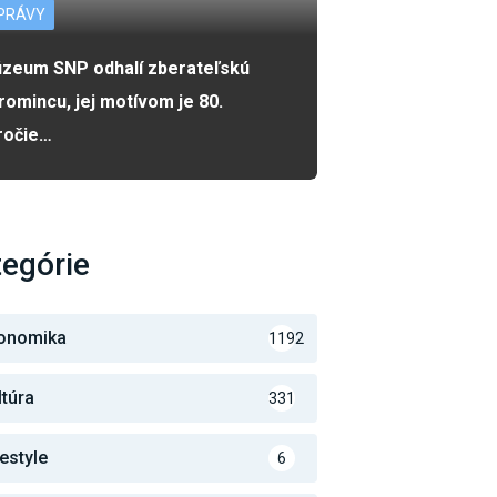
PRÁVY
zeum SNP odhalí zberateľskú
romincu, jej motívom je 80.
ročie…
egórie
onomika
1192
ltúra
331
festyle
6