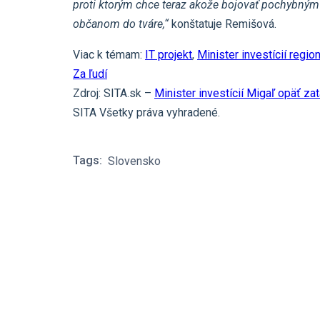
proti ktorým chce teraz akože bojovať pochybný
občanom do tváre,“
konštatuje Remišová.
Viac k témam:
IT projekt
,
Minister investícií regi
Za ľudí
Zdroj: SITA.sk –
Minister investícií Migaľ opäť za
SITA Všetky práva vyhradené.
Tags:
Slovensko