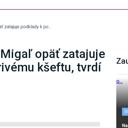
Minister investícií Migaľ opäť zatajuje podklady k podozrivému kšeftu, tvrdí Remišová
í Migaľ opäť zatajuje
Za
ivému kšeftu, tvrdí
Š
Na