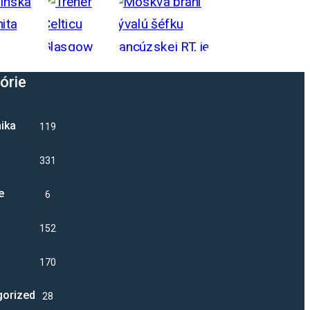
órie
ika
1192
331
e
6
1529
17003
gorized
28