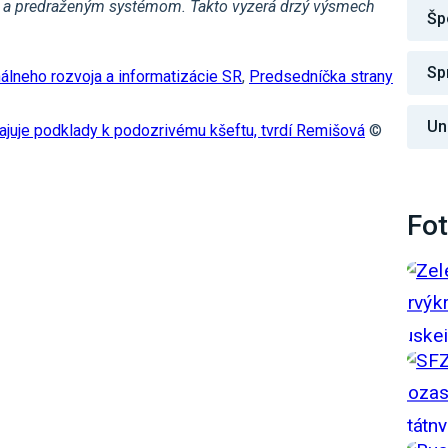
m a predraženým systémom. Takto vyzerá drzý výsmech
Šp
Sp
onálneho rozvoja a informatizácie SR
,
Predsedníčka strany
Un
tajuje podklady k podozrivému kšeftu, tvrdí Remišová
©
Fot