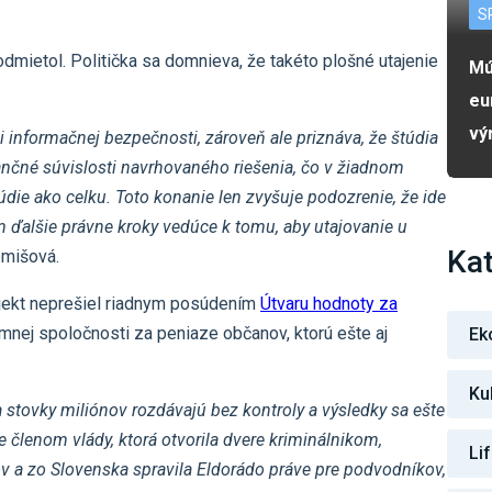
S
odmietol. Politička sa domnieva, že takéto plošné utajenie
Mú
eu
vý
li informačnej bezpečnosti, zároveň ale priznáva, že štúdia
nančné súvislosti navrhovaného riešenia, čo v žiadnom
die ako celku. Toto konanie len zvyšuje podozrenie, že ide
žim ďalšie právne kroky vedúce k tomu, aby utajovanie u
Kat
emišová.
jekt neprešiel riadnym posúdením
Útvaru hodnoty za
omnej spoločnosti za peniaze občanov, ktorú ešte aj
Ek
Ku
 stovky miliónov rozdávajú bez kontroly a výsledky sa ešte
členom vlády, ktorá otvorila dvere kriminálnikom,
Li
 a zo Slovenska spravila Eldorádo práve pre podvodníkov,