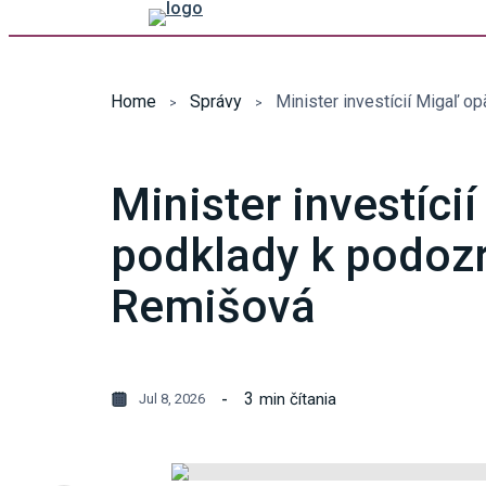
Home
Správy
Minister investíci
podklady k podozr
Remišová
3
min čítania
Jul 8, 2026