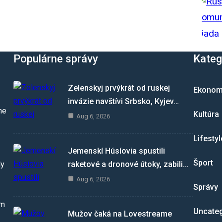
Populárne správy
Kateg
Zelenskyj prvýkrát od ruskej
Ekonom
invázie navštívi Srbsko, Kyjev…
me
Kultúra
Aug 6, 2026
Lifestyl
Jemenskí Húsíovia spustili
Šport
raketové a dronové útoky, zabili…
dy
Aug 6, 2026
Správy
om
Uncate
Mužov čaká na Lovestreame