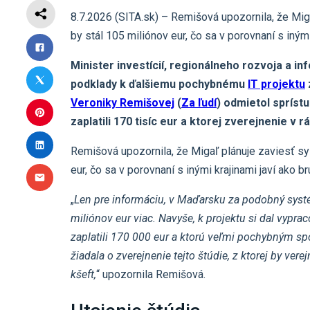
8.7.2026 (SITA.sk) – Remišová upozornila, že Mi
by stál 105 miliónov eur, čo sa v porovnaní s inými
Minister investícií, regionálneho rozvoja a i
podklady k ďalšiemu pochybnému
IT projektu
Veroniky Remišovej
(
Za ľudí
) odmietol sprístu
zaplatili 170 tisíc eur a ktorej zverejnenie v r
Remišová upozornila, že Migaľ plánuje zaviesť s
eur, čo sa v porovnaní s inými krajinami javí ako b
„
Len pre informáciu, v Maďarsku za podobný systém
miliónov eur viac. Navyše, k projektu si dal vyprac
zaplatili 170 000 eur a ktorú veľmi pochybným sp
žiadala o zverejnenie tejto štúdie, z ktorej by verej
kšeft,
“ upozornila Remišová.