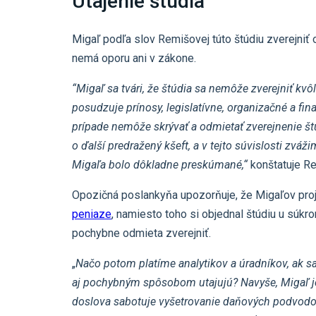
Utajenie štúdia
Migaľ podľa slov Remišovej túto štúdiu zverejniť 
nemá oporu ani v zákone.
“Migaľ sa tvári, že štúdia sa nemôže zverejniť kvô
posudzuje prínosy, legislatívne, organizačné a fi
prípade nemôže skrývať a odmietať zverejnenie štú
o ďalší predražený kšeft, a v tejto súvislosti zvá
Migaľa bolo dôkladne preskúmané,“
konštatuje R
Opozičná poslankyňa upozorňuje, že Migaľov pro
peniaze
, namiesto toho si objednal štúdiu u súkr
pochybne odmieta zverejniť.
„
Načo potom platíme analytikov a úradníkov, ak sa
aj pochybným spôsobom utajujú? Navyše, Migaľ je 
doslova sabotuje vyšetrovanie daňových podvodov