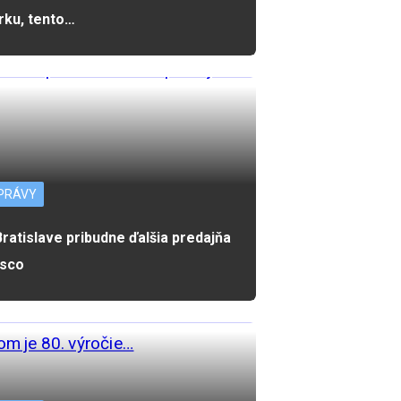
rku, tento…
PRÁVY
Bratislave pribudne ďalšia predajňa
sco