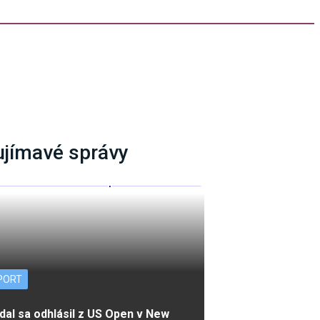
ujímavé správy
PORT
dal sa odhlásil z US Open v New