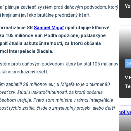
Yo
gaľ plánuje zaviesť systém proti daňovým podvodom, ktorý
 krajinami javí ako brutálne predražený kšeft.
nformatizácie SR
Samuel Migaľ
opäť utajuje kľúčové
za 105 miliónov eur. Podľa opozičnej poslankyne
pniť štúdiu uskutočniteľnosti, za ktorú občania
ámci interpelácie žiadala.
S
ystém proti daňovým podvodom, ktorý by stál 105 miliónov
rutálne predražený kšeft.
V 
 zaplatili 28 miliónov eur, u Migaľa to je o takmer 80
Te
ovať tzv. štúdiu uskutočniteľnosti, za ktorú občania
ôsobom utajuje. Preto som ministra v rámci interpelácie
nosť rýchlo zistila, či ide o zmysluplný projekt, alebo ďalší