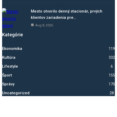
Mesto otvorilo denný stacionár, prvých
klientov zariadenia pre…
Aug 8, 2026
Kategórie
Ekonomika
1193
Kultúra
332
Lifestyle
6
Šport
1551
Správy
1705
Uncategorized
28