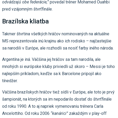
odvádzajú obe federácie,”
povedal tréner Mohamed Ouahbi
pred vzájomným štvrťfinále.
Brazílska kliatba
Takmer štvrtina všetkých hráčov nominovaných na aktuálne
MS reprezentovala inú krajinu ako ich rodisko – najčastejšie
sa narodili v Európe, ale rozhodli sa nosiť farby iného národa.
Argentína je iná. Väčšina jej hráčov sa tam narodila, ale
mnohých si európske kluby priviedli už skoro – Messi je toho
najlepším príkladom, keďže sa k Barcelone pripojil ako
tínedžer.
Väčšina brazílskych hráčov tiež sídli v Európe, ale toto je prvý
šampionát, na ktorých sa im nepodarilo dostať do štvrťfinále
od roku 1990. A to aj napriek vymenovaniu trénera Carla
Ancelottiho. Od roku 2006
“kanárici”
zakaždým v play-off