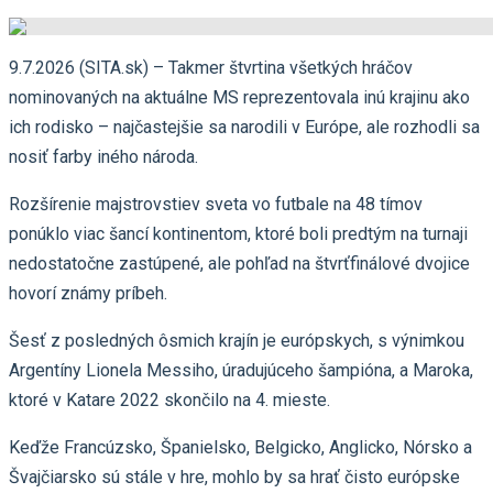
9.7.2026 (SITA.sk) – Takmer štvrtina všetkých hráčov
nominovaných na aktuálne MS reprezentovala inú krajinu ako
ich rodisko – najčastejšie sa narodili v Európe, ale rozhodli sa
nosiť farby iného národa.
Rozšírenie majstrovstiev sveta vo futbale na 48 tímov
ponúklo viac šancí kontinentom, ktoré boli predtým na turnaji
nedostatočne zastúpené, ale pohľad na štvrťfinálové dvojice
hovorí známy príbeh.
Šesť z posledných ôsmich krajín je európskych, s výnimkou
Argentíny Lionela Messiho, úradujúceho šampióna, a Maroka,
ktoré v Katare 2022 skončilo na 4. mieste.
Keďže Francúzsko, Španielsko, Belgicko, Anglicko, Nórsko a
Švajčiarsko sú stále v hre, mohlo by sa hrať čisto európske