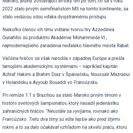
Maroko, jediný zostávajúci africký tím po tom, čo sa v roku
2022 stalo prvým semifinalistom MS na tomto kontinente, sa
stalo vedúcou silou vďaka dvojstrannému prístupu.
Niekoľko členov ich tímu vrátane tvorcu hry Azzedinea
Ounahiho sú produktmi Akadémie Mohammeda VI.,
najmodernejšieho zariadenia neďaleko hlavného mesta Rabat.
Väčšina hráčov sa však narodila v západnej Európe a prešla
tamojšími akademickými systémami – napríklad kapitán
Achraf Hakimi a Brahim Diaz v Španielsku, Noussair Mazraoui
v Holandsku a Ayyoub Bouaddi vo Francúzsku.
Pri remíze 1:1 s Brazíliou sa stalo Maroko prvým tímom v
histórii svetových šampionátov, ktorý nasadil jedenástku
zahraničných hráčov.
“Neustále sa vyvíjame, rovnako ako
Francúzsko. Tieto dva tímy sú ešte lepšie ako pred štyrmi
rokmi a to sa dalo očakávať vzhľadom na skvelú prácu, ktorú