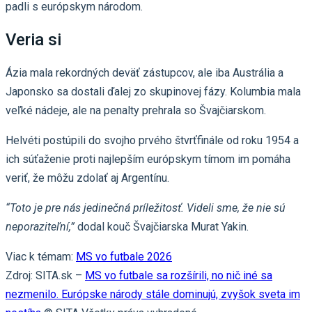
padli s európskym národom.
Veria si
Ázia mala rekordných deväť zástupcov, ale iba Austrália a
Japonsko sa dostali ďalej zo skupinovej fázy. Kolumbia mala
veľké nádeje, ale na penalty prehrala so Švajčiarskom.
Helvéti postúpili do svojho prvého štvrťfinále od roku 1954 a
ich súťaženie proti najlepším európskym tímom im pomáha
veriť, že môžu zdolať aj Argentínu.
“Toto je pre nás jedinečná príležitosť. Videli sme, že nie sú
neporaziteľní,”
dodal kouč Švajčiarska Murat Yakin.
Viac k témam:
MS vo futbale 2026
Zdroj: SITA.sk –
MS vo futbale sa rozšírili, no nič iné sa
nezmenilo. Európske národy stále dominujú, zvyšok sveta im