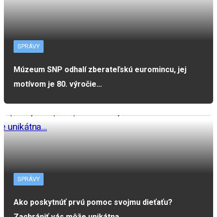
SPRÁVY
Múzeum SNP odhalí zberateľskú euromincu, jej
motívom je 80. výročie…
SPRÁVY
Ako poskytnúť prvú pomoc svojmu dieťaťu?
Zachrániť vás môže unikátna…