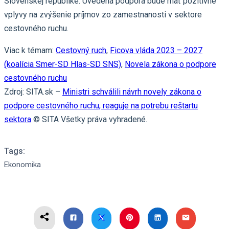
Slovenskej republike. Uvedená podpora bude mať pozitívne
vplyvy na zvýšenie príjmov zo zamestnanosti v sektore
cestovného ruchu.
Viac k témam:
Cestovný ruch
,
Ficova vláda 2023 – 2027
(koalícia Smer-SD Hlas-SD SNS)
,
Novela zákona o podpore
cestovného ruchu
Zdroj: SITA.sk –
Ministri schválili návrh novely zákona o
podpore cestovného ruchu, reaguje na potrebu reštartu
sektora
© SITA Všetky práva vyhradené.
Tags:
Ekonomika