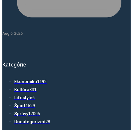
Aug 6, 2026
Kategórie
Ekonomika
1192
Kultúra
331
Lifestyle
6
Šport
1529
Správy
17005
Uncategorized
28