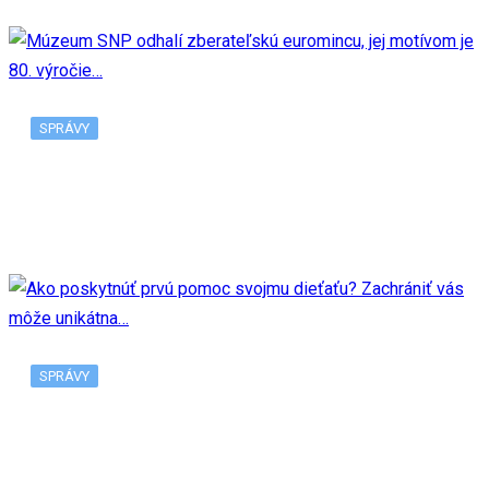
SPRÁVY
Múzeum SNP odhalí zberateľskú euromincu, jej
motívom je 80. výročie…
SPRÁVY
Ako poskytnúť prvú pomoc svojmu dieťaťu?
Zachrániť vás môže unikátna…