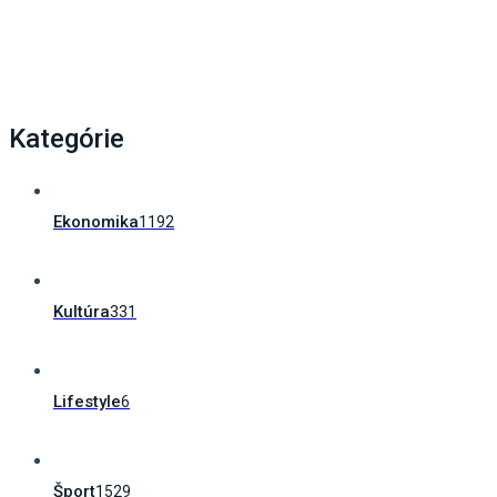
Kategórie
Ekonomika
1192
Kultúra
331
Lifestyle
6
Šport
1529