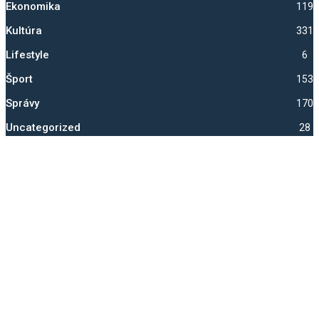
Ekonomika
1192
Kultúra
331
Lifestyle
6
Šport
1531
Správy
1700
Uncategorized
28