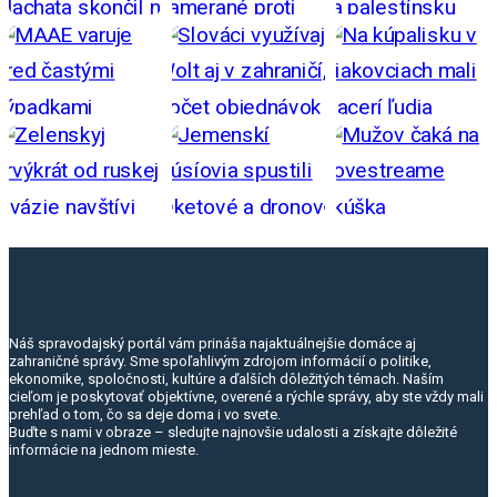
Náš spravodajský portál vám prináša najaktuálnejšie domáce aj
zahraničné správy. Sme spoľahlivým zdrojom informácií o politike,
ekonomike, spoločnosti, kultúre a ďalších dôležitých témach. Naším
cieľom je poskytovať objektívne, overené a rýchle správy, aby ste vždy mali
prehľad o tom, čo sa deje doma i vo svete.
Buďte s nami v obraze – sledujte najnovšie udalosti a získajte dôležité
informácie na jednom mieste.