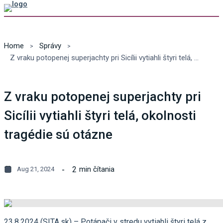
Home
Správy
Z vraku potopenej superjachty pri Sicílii vytiahli štyri telá, okolnosti tragédie sú otázne
Z vraku potopenej superjachty pri
Sicílii vytiahli štyri telá, okolnosti
tragédie sú otázne
2
min čítania
Aug 21, 2024
23.8.2024 (SITA.sk) – Potápači v stredu vytiahli štyri telá z