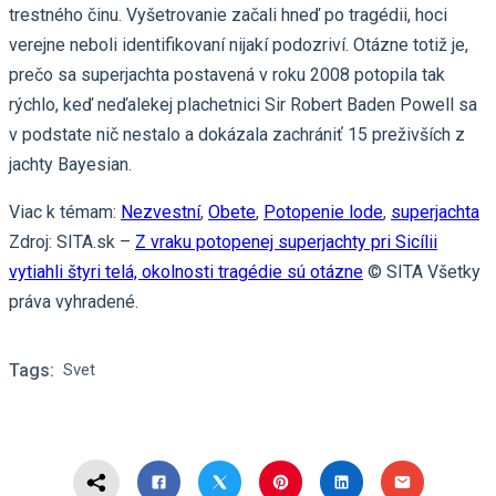
trestného činu. Vyšetrovanie začali hneď po tragédii, hoci
verejne neboli identifikovaní nijakí podozriví. Otázne totiž je,
prečo sa superjachta postavená v roku 2008 potopila tak
rýchlo, keď neďalekej plachetnici Sir Robert Baden Powell sa
v podstate nič nestalo a dokázala zachrániť 15 preživších z
jachty Bayesian.
Viac k témam:
Nezvestní
,
Obete
,
Potopenie lode
,
superjachta
Zdroj: SITA.sk –
Z vraku potopenej superjachty pri Sicílii
vytiahli štyri telá, okolnosti tragédie sú otázne
© SITA Všetky
práva vyhradené.
Tags:
Svet