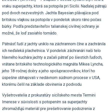
vraku superjachty, ktorá sa potopila pri Sicílii. Naďalej pátrajú
pod dvoch nezvestných. Jachta Bayesian plávajúca pod
britskou vlajkou sa potopila v pondelok skoro ráno počas
búrky. Podľa predstaviteľov talianskej civilnej ochrany je
možné, že loď zasiahlo tornádo.
Pätnásť ľudí z jachty uniklo na záchrannom člne a zachránila
ich neďaleká plachetnica. V pondelok záchranári naši telo
hlavného kuchára jachty a začali pátrať po šiestich ľuďoch,
vrátane britského technologického magnáta Mikea Lyncha,
jeho 18-ročnej dcéry a jeho spolupracovníkov, ktorí ho
úspešne obhajovali v nedávnom súdnom procese v USA,
ktorému čelil na základe obvinenia z podvodu.
Vyšetrovatelia z prokuratúry sicílskeho mesta Termini
Imerese v súvislosti s potopením sa superjachty
zhromažďujú materiál pre prešetrovanie podozrenia z