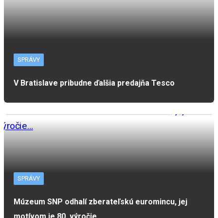
SPRÁVY
V Bratislave pribudne ďalšia predajňa Tesco
SPRÁVY
Múzeum SNP odhalí zberateľskú euromincu, jej
motívom je 80. výročie…