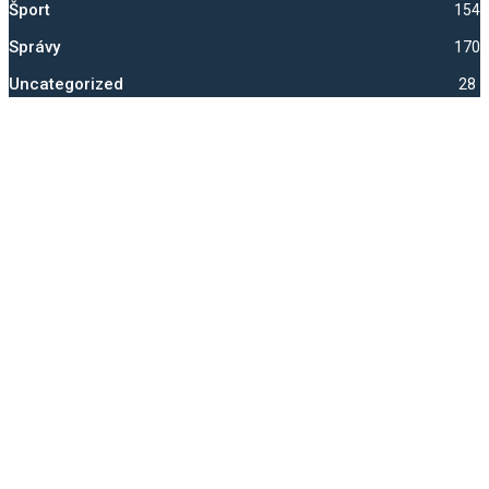
Šport
1542
Správy
1704
Uncategorized
28