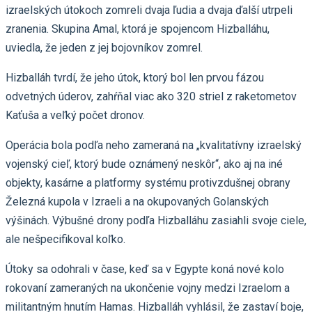
izraelských útokoch zomreli dvaja ľudia a dvaja ďalší utrpeli
zranenia. Skupina Amal, ktorá je spojencom Hizballáhu,
uviedla, že jeden z jej bojovníkov zomrel.
Hizballáh tvrdí, že jeho útok, ktorý bol len prvou fázou
odvetných úderov, zahŕňal viac ako 320 striel z raketometov
Kaťuša a veľký počet dronov.
Operácia bola podľa neho zameraná na „kvalitatívny izraelský
vojenský cieľ, ktorý bude oznámený neskôr“, ako aj na iné
objekty, kasárne a platformy systému protivzdušnej obrany
Železná kupola v Izraeli a na okupovaných Golanských
výšinách. Výbušné drony podľa Hizballáhu zasiahli svoje ciele,
ale nešpecifikoval koľko.
Útoky sa odohrali v čase, keď sa v Egypte koná nové kolo
rokovaní zameraných na ukončenie vojny medzi Izraelom a
militantným hnutím Hamas. Hizballáh vyhlásil, že zastaví boje,