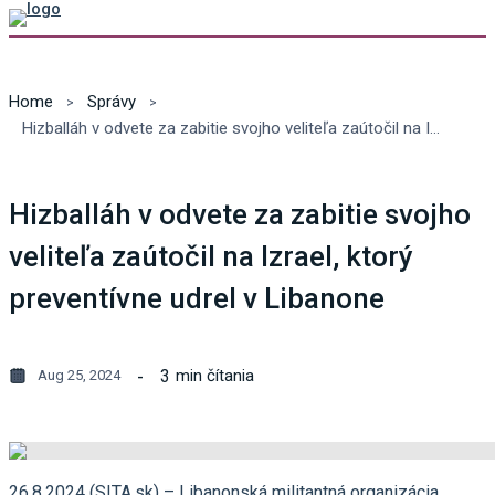
Home
Správy
Hizballáh v odvete za zabitie svojho veliteľa zaútočil na Izrael, ktorý preventívne udrel v Libanone
Hizballáh v odvete za zabitie svojho
veliteľa zaútočil na Izrael, ktorý
preventívne udrel v Libanone
3
min čítania
Aug 25, 2024
26.8.2024 (SITA.sk) – Libanonská militantná organizácia