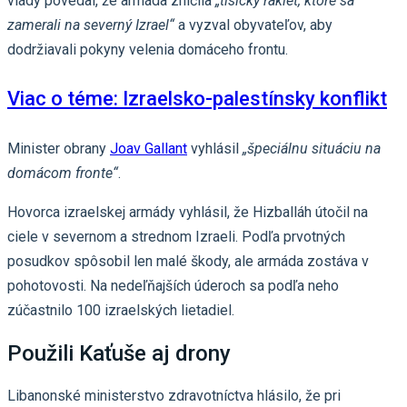
vlády povedal, že armáda zničila
„tisícky rakiet, ktoré sa
zamerali na severný Izrael“
a vyzval obyvateľov, aby
dodržiavali pokyny velenia domáceho frontu.
Viac o téme: Izraelsko-palestínsky konflikt
Minister obrany
Joav Gallant
vyhlásil
„špeciálnu situáciu na
domácom fronte“
.
Hovorca izraelskej armády vyhlásil, že Hizballáh útočil na
ciele v severnom a strednom Izraeli. Podľa prvotných
posudkov spôsobil len malé škody, ale armáda zostáva v
pohotovosti. Na nedeľňajších úderoch sa podľa neho
zúčastnilo 100 izraelských lietadiel.
Použili Kaťuše aj drony
Libanonské ministerstvo zdravotníctva hlásilo, že pri