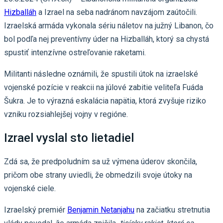
Hizballáh
a Izrael na seba nadránom navzájom zaútočili.
Izraelská armáda vykonala sériu náletov na južný Libanon, čo
bol podľa nej preventívny úder na Hizballáh, ktorý sa chystá
spustiť intenzívne ostreľovanie raketami.
Militanti následne oznámili, že spustili útok na izraelské
vojenské pozície v reakcii na júlové zabitie veliteľa Fuáda
Šukra. Je to výrazná eskalácia napätia, ktorá zvyšuje riziko
vzniku rozsiahlejšej vojny v regióne.
Izrael vyslal sto lietadiel
Zdá sa, že predpoludním sa už výmena úderov skončila,
pričom obe strany uviedli, že obmedzili svoje útoky na
vojenské ciele.
Izraelský premiér
Benjamin Netanjahu
na začiatku stretnutia