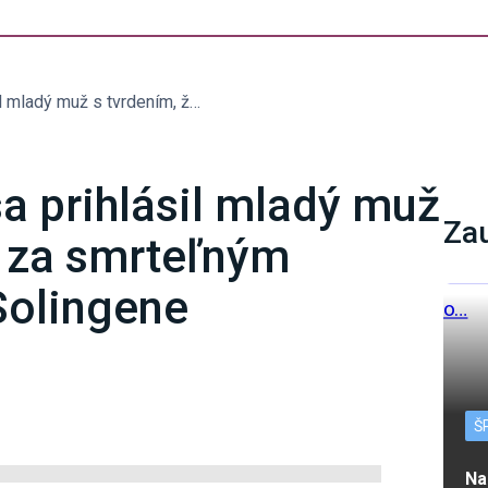
Nemeckej polícii sa prihlásil mladý muž s tvrdením, že stál za smrteľným útokom nožom v Solingene
sa prihlásil mladý muž
Za
l za smrteľným
olingene
Š
Na