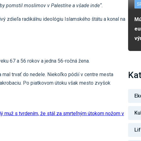
S
aby pomstil moslimov v Palestíne a všade inde“.
vý zdieľa radikálnu ideológiu Islamského štátu a konal na
Mú
eu
vý
veku 67 a 56 rokov a jedna 56-ročná žena.
Kat
 a mal trvať do nedele. Niekoľko pódií v centre mesta
 a akrobaciu. Po piatkovom útoku však mesto zvyšok
Ek
Ku
adý muž s tvrdením, že stál za smrteľným útokom nožom v
Li