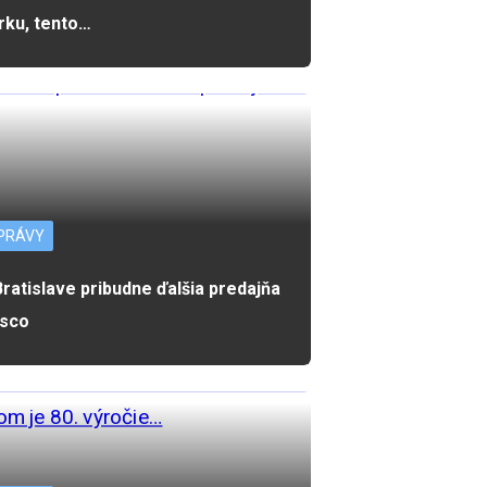
rku, tento…
PRÁVY
Bratislave pribudne ďalšia predajňa
sco