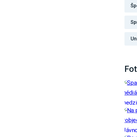
Šp
Sp
Un
Fot