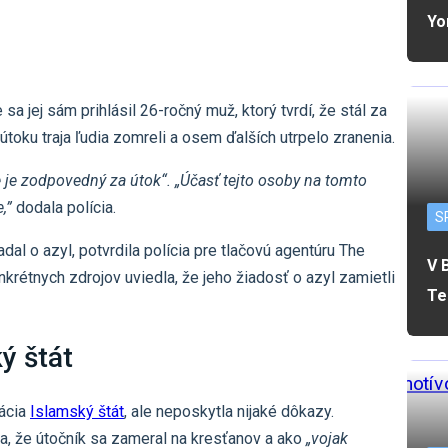
Yo
a jej sám prihlásil 26-ročný muž, ktorý tvrdí, že stál za
toku traja ľudia zomreli a osem ďalších utrpelo zranenia.
že je zodpovedný za útok“.
„Účasť tejto osoby na tomto
,”
dodala polícia.
S
al o azyl, potvrdila polícia pre tlačovú agentúru The
V 
rétnych zdrojov uviedla, že jeho žiadosť o azyl zamietli
Te
ý štát
zácia
Islamský štát
, ale neposkytla nijaké dôkazy.
la, že útočník sa zameral na kresťanov a ako
„vojak