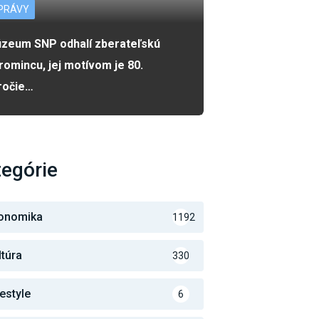
PRÁVY
zeum SNP odhalí zberateľskú
romincu, jej motívom je 80.
ročie…
egórie
onomika
1192
ltúra
330
festyle
6