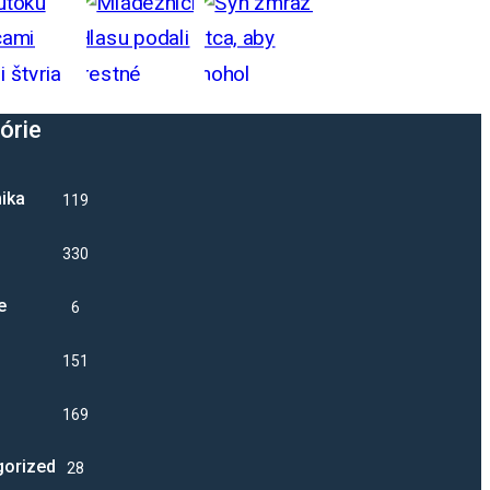
órie
ika
1192
330
e
6
1518
16976
gorized
28