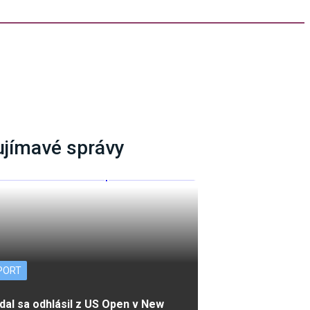
ujímavé správy
PORT
dal sa odhlásil z US Open v New