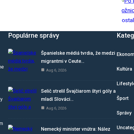
Populárne správy
Kateg
Španielske médiá tvrdia, že medzi
Ekonom
migrantmi v Ceute…
me
Kultúra
Aug 6, 2026
Lifestyl
Selič strelil Švajčiarom štyri góly a
Šport
mladí Slováci…
dy
Aug 6, 2026
Správy
om
Uncate
Nemecký minister vnútra: Nález