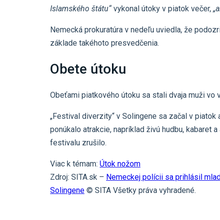
Islamského štátu“
vykonal útoky v piatok večer,
„
Nemecká prokuratúra v nedeľu uviedla, že podozri
základe takéhoto presvedčenia.
Obete útoku
Obeťami piatkového útoku sa stali dvaja muži vo 
„Festival diverzity“ v Solingene sa začal v piatok
ponúkalo atrakcie, napríklad živú hudbu, kabaret
festivalu zrušilo.
Viac k témam:
Útok nožom
Zdroj: SITA.sk –
Nemeckej polícii sa prihlásil ml
Solingene
© SITA Všetky práva vyhradené.