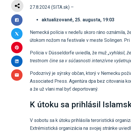
27.8.2024 (SITA.sk) –
aktualizované, 25. augusta, 19:03
Nemecká polícia v nedeľu skoro ráno oznámila, že s
útokom nožom na festivale v meste Solingen. Pri ú
Polícia v Düsseldorfe uviedla, že muž
„vyhlásil, 
trestnom čine sa v súčasnosti intenzívne vyšetruje
Podozrivý je sýrsky občan, ktorý v Nemecku požiad
Associated Press. Agentúra dpa bez citovania konk
a že už vlani mal byť deportovaný.
K útoku sa prihlásil Islamsk
V sobotu sa k útoku prihlásila teroristická organi
Extrémistická organizácia na svojej stránke uvied