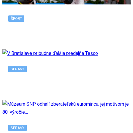
ŠPORT
Nadal sa odhlásil z US Open v New Yorku, tento…
SPRÁVY
V Bratislave pribudne ďalšia predajňa Tesco
SPRÁVY