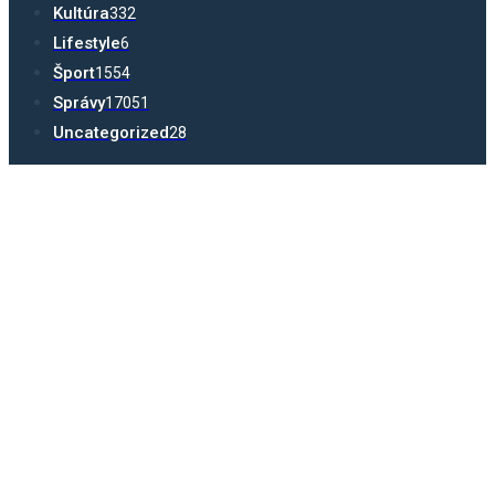
Kultúra
332
Lifestyle
6
Šport
1554
Správy
17051
Uncategorized
28