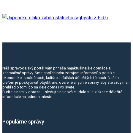
Náš spravodajský portál vám prináša najaktuálnejšie domáce aj
zahraničné správy. Sme spoľahlivým zdrojom informácií o politike,
ekonomike, spoločnosti, kultúre a ďalších dôležitých témach. Naším
cieľom je poskytovať objektívne, overené a rýchle správy, aby ste vždy mali
prehľad o tom, čo sa deje doma i vo svete.
Buďte s nami v obraze – sledujte najnovšie udalosti a získajte dôležité
informácie na jednom mieste.
Populárne správy