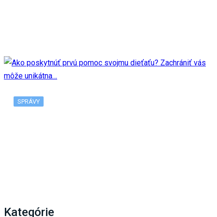
Múzeum SNP odhalí zberateľskú euromincu, jej
motívom je 80. výročie…
SPRÁVY
Ako poskytnúť prvú pomoc svojmu dieťaťu?
Zachrániť vás môže unikátna…
Kategórie