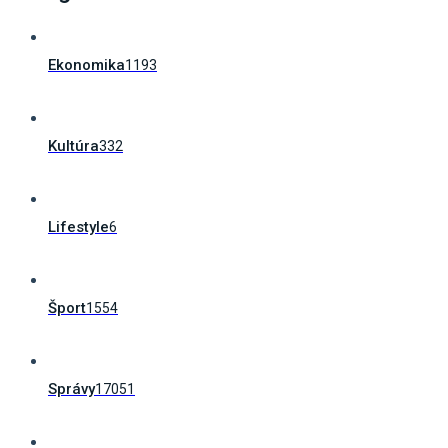
Ekonomika
1193
Kultúra
332
Lifestyle
6
Šport
1554
Správy
17051