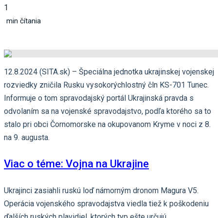
1
min čítania
12.8.2024 (SITA.sk) – Špeciálna jednotka ukrajinskej vojenskej
rozviedky zničila Rusku vysokorýchlostný čln KS-701 Tunec.
Informuje o tom spravodajský portál Ukrajinská pravda s
odvolaním sa na vojenské spravodajstvo, podľa ktorého sa to
stalo pri obci Čornomorske na okupovanom Kryme v noci z 8.
na 9. augusta.
Viac o téme: Vojna na Ukrajine
Ukrajinci zasiahli ruskú loď námorným dronom Magura V5.
Operácia vojenského spravodajstva viedla tiež k poškodeniu
ďalších ruských plavidiel, ktorých typ ešte určujú.