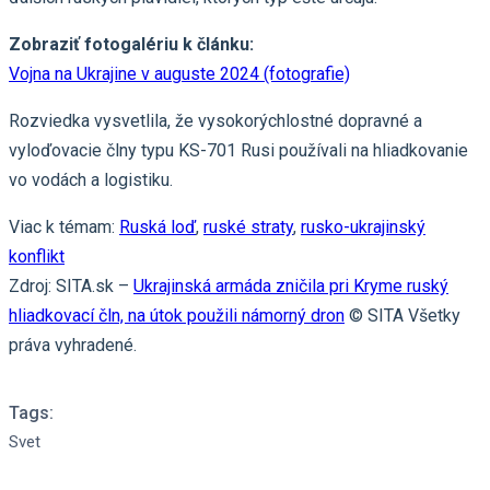
Zobraziť fotogalériu k článku:
Vojna na Ukrajine v auguste 2024 (fotografie)
Rozviedka vysvetlila, že vysokorýchlostné dopravné a
vyloďovacie člny typu KS-701 Rusi používali na hliadkovanie
vo vodách a logistiku.
Viac k témam:
Ruská loď
,
ruské straty
,
rusko-ukrajinský
konflikt
Zdroj: SITA.sk –
Ukrajinská armáda zničila pri Kryme ruský
hliadkovací čln, na útok použili námorný dron
© SITA Všetky
práva vyhradené.
Tags:
Svet