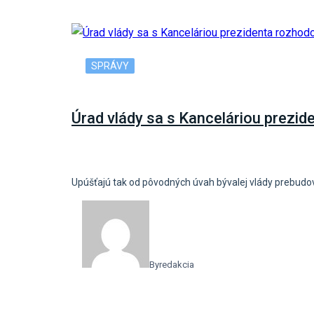
SPRÁVY
Úrad vlády sa s Kanceláriou prezi
Upúšťajú tak od pôvodných úvah bývalej vlády prebudov
By
redakcia