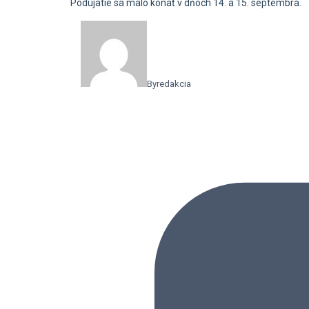
Podujatie sa malo konať v dňoch 14. a 15. septembra.
By
redakcia